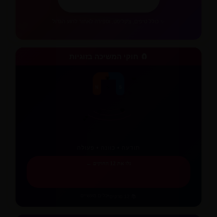
💕
✨ כולל טיפים, צ'קליסט, וספירה לאחור לרגע הגדול
🧲 חוקי המשיכה בזוגיות
💗
💖
💕
⚡
✨
💜
N
S
✨
❤️
תודעה • כוונה • פעולה
גלו את 12 החוקים ←
•
כלים מעשיים
📚 12 פרקים