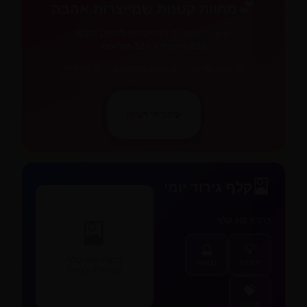
💕
מחוות קטנות שמייצרות אהבה
רעיונות פשוטים ויומיומיים לחיזוק הקשר
898 מחוות
+
320 הודעות
⏰ תזכורות
⏱️ מסונן לפי זמן
💰 מסונן לפי תקציב
✨
תנו לי רעיון!
✨
🎴
קלף גירוד יומי
בחר/י סוג קלף:
🎴
🔮
💡
בחר/י סוג קלף
תובנה
נבואה
והתחל/י לגרד!
💝
מחווה