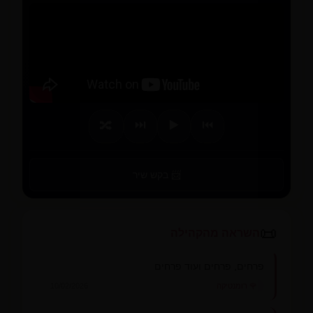
⏭️
▶️
⏮️
🔀
📨 בקש שיר
📜
השראה מהקהילה
פרחים, פרחים ועוד פרחים
🌹 רומנטיקה
10/02/2026