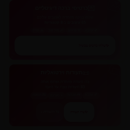
💌
💌
כרטיסי ברכה דיגיטליים
שלחו ברכה מיוחדת לאהובים עליכם
65 עיצובים
ב-
8 קטגוריות
💕 אהבה
🌸 פרחים
🎉 מזל טוב
🙏 תודה
✨
שלחו כרטיס עכשיו!
💕
📜
📜
תעודות וירטואליות
צרו תעודה מיוחדת ושתפו אותה
83
תעודות נוצרו עד היום!
💕 אהבה
👫 חברות
💌 הזמנה
⭐ הערכה
✨
צרו תעודה
כל התעודות »
💕