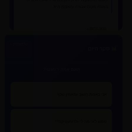
באותו מקום עבודה והאמת היא ...
המשך קריאה
←
כל הסקרים »
📊 סקר היום
📚 מאמרים נוספים
צריך לקרוא כדי להבין :)
קוקיתית
האם אתה רומנטי?
מתי אתה יודע שזה לא רציני ומתי זה אהבה
lovealone
אני באמת חושב ומאמין שכן!
איך מתגברים על אהבה נכזבת
lovealone
ממש לא! מה לי ולרומנטיקה?!