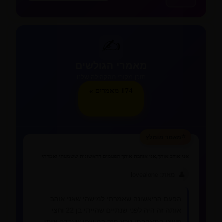
✍️
מאמרי הגולשים
תוכן מקורי מהקהילה שלנו
174 מאמרים »
⭐
מאמר מומלץ
אני אוהב אותך,אני אוהבת אותך הפעמים הראשונות ששמעתי ואמרתי
👤
מאת: lovealone
הפעם הריאשונה שאמרתי למישהי שאני אוהב
אותה זה היה לפני שנתיים שהייתי בן 22 וחצי
פשוט התאהבתי נורא חזק במישהי שעבדה איתי