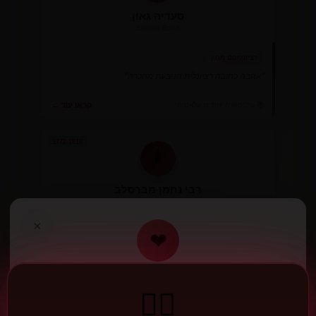
סעדיה גאון
Saadia Gaon
רציונליסט מתון
"אהבה כחובה רציונלית הנובעת מהכרה"
📚 פילוסופיה יהודית קלאסית
קראו עוד ←
1772-1810
🕯️
רבי נחמן מברסלב
Rabbi Nachman of Breslov
×
חסידי - תקווה ושמחה
❤
"אין שום ייאוש בעולם כלל"
הצטרף לאהבה
קראו עוד ←
🔥 חסידות
❤️‍🔥
יצירת חשבון חדש
1865-1935