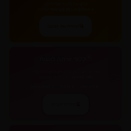
חזקו את הקשר שלכם עם
4 מסלולים
ו-
95 משימות
יומיות!
🚀
התחילו את המסע!
✨
🃏
🃏
קלפי שיחה לזוגות
שאלות מעניינות שמעמיקות את ההיכרות
500 שאלות
בקטגוריות מגוונות!
💫 דייט ראשון
💕 זוג ותיק
📱 משחק מרחוק
🎴
התחילו לשחק!
💕
💕