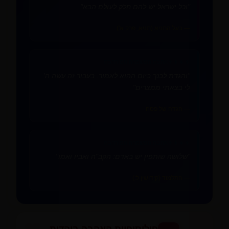
"וכל ישראל יש להם חלק לעולם הבא"
— בעל התניא (תניא, פרק א')
👨‍👩‍👧‍👦
אהבת המשפחה המורחבת
"והגדת לבנך ביום ההוא לאמור: בעבור זה עשה ה'
לי בצאתי ממצרים"
— הגדה של פסח
👨‍👩‍👧‍👦
אהבת המשפחה המורחבת
"שלושה שותפין יש באדם: הקב"ה ואביו ואמו"
— התלמוד (קידושין ל:)