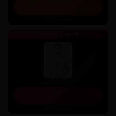
התחילו את המסלול ←
•
מדריך מלא
📚 34 מאמרים
👰 המדריך המלא לכלה
✨
✨
⭐
⭐
✨
✨
💫
✨
כל מה שכלה צריכה לדעת
למדריך המלא ←
•
6 קטגוריות
📚 51 מאמרים