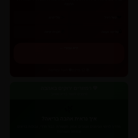
החוצה
🌫️
💔
קשר רעיל
גזלייטינג
🔒
🚪
שליטה וקנאה
תכנית יציאה
קרא עכשיו ←
📚 12 פרקים
🛡️ הגנה ומודעות
💚 רמזורים ירוקים באהבה
סימנים לקשר בריא ואוהב
🌿
איך נראית אהבה בריאה?
מדריך לזיהוי הסימנים הטובים: אמון, תקשורת, כבוד הדדי, גבולות בריאים
וצמיחה משותפת