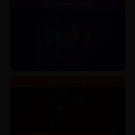
💜 סוגי טיפוסים בזוגיות
ביטחוני
🛡️
?
הרפתקני
🔥
חופשי
🦋
גלו את
הטיפוס שלכם
רומנטי
💕
•
מבחן + ניתוח צמדים
📚 19 מאמרים
💍 איך למצוא חתן
💍
💑
💪
🤔
💔