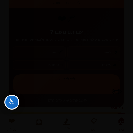
לרפא ולבנות מחדש
❤️‍🩹
עברתם משבר?
פרקים מעשיים שילמדו אותך איך לתקן פגיעות, לסלוח ולבנות קשר חזק יותר
🩹
🤝
סליחה
ריפוי
✨
🔥
משברים
התחדשות
למד לתקן ←
✏️
♿
📚 12 פרקים
❤️‍🩹 כלים לריפוי
עריכת
דף הבית
🎧 הפסיכולוגיה של האהבה - פודקאסט
🏠
❤️
📋
📖
🎵
שירים
סיפורים
בית
תוכן
פעולות