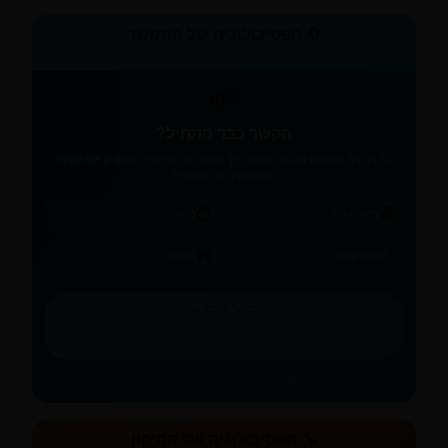
🔄 הפסיכולוגיה של ההמשך
לשמור על האהבה חיה
🌱
הקשר כבר התחיל?
12 פרקים מעשיים שילמדו אותך איך לשמור על הניצוץ, להעמיק את הקשר
ולהתמודד עם אתגרים
💍
💑
דייטים 2-3
בלעדיות
⚡
🚧
קונפליקטים
גבולות
המשך ללמוד ←
💪 כלים לקשר ארוך
📚 12 פרקים
🔧 הפסיכולוגיה של התיקון