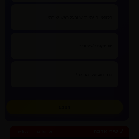
מזה אהבה
lovealone
הלוואי והייתי רגיש ובעל ראש יצירתי
צפו בכל המאמרים
»
יש מקום לשיפורים
✏️
כתבו מאמר
בת הזוג שלי מרוצה!
הצבע
🎵 שירי אהבה
The Best - Tina Turner