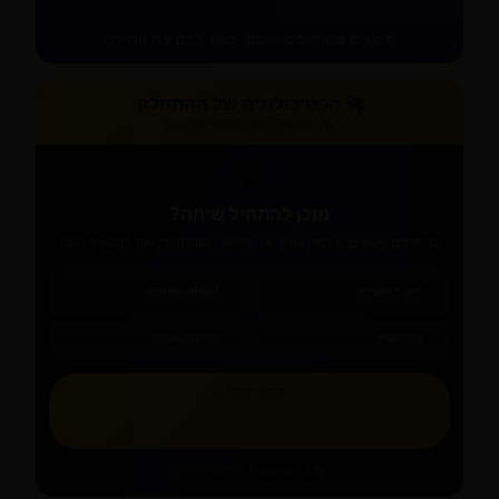
סיפורים מסתעפים שאתה בוחר בהם את המילים
🚀 הפסיכולוגיה של ההתחלה
איך להתחיל נכון, מהצעד הראשון
💡
מוכן להתחיל שיחה?
12 פרקים מעשיים שילמדו אותך איך לפתוח, מה להגיד, ואיך להשאיר רושם
⏱️
💬
חוק 5 השניות
נוסחת הפתיחה
📱
👀
זיהוי עניין
הודעה ראשונה
התחל ללמוד ←
🎯 טיפים מעשיים
📚 12 פרקים