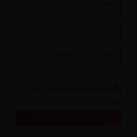
הקשבתי לכל דבר שהיה לו להגיד..
💬 תקשורת
28/01/2026
עשיתי לו מסיבת יום הולדת בהפתעה :)
🌹 רומנטיקה
25/01/2026
אמרתי לה עד כמה היא מדהימה!
🌟 הערכה
25/01/2026
💕
✍️
מה עשית היום למען האהבה שלך?
שתף/י משהו קטן שעשית. אנונימי. יופיע אחרי בדיקה קצרה.
✏️ כתוב/י שיתוף קצר