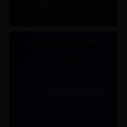
אצל אדם: בלי הצגות, בלי פחד, בלי להסתיר חולשות."
— אריסטו
✡️
חוכמת ישראל על אהבה
📚 8 נושאים
📜 400 פנינים
לכל הפנינים →
🔄
רענן
💑
אהבה בין בני זוג
"אשה מכרת באורחים יותר מן האיש"
— התלמוד (ברכות י:)
💜
אהבה פנימית