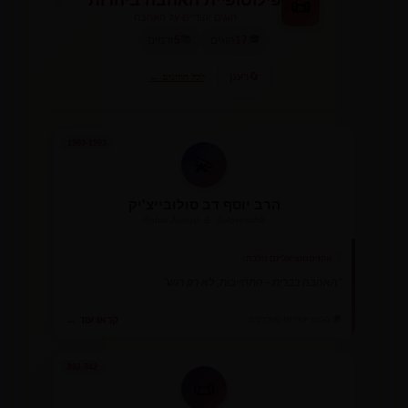
פילוסופיית האהבה ביהדות
📜
הוגים יהודיים על האהבה
📚
🎓
17
הוגים
5
זרמים
🔄
רענן
לכל ההוגים ←
1903-1993
💫
הרב יוסף דב סולובייצ'יק
Rabbi Joseph B. Soloveitchik
אקזיסטנציאליזם הלכתי
"האהבה כברית - התחייבות, לא רק רגש"
🌍 הגות יהודית מודרנית
קראו עוד ←
882-942
📜