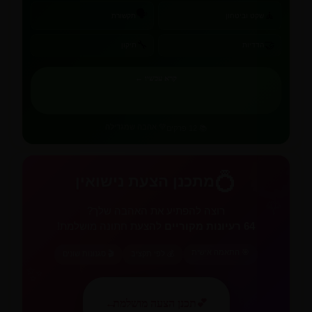
🗣️
🧘
שקט וביטחון
תקשורת
🔧
🤝
הדדיות
תיקון
קרא עכשיו ←
💚 אהבה שמגדילה
📚 12 פרקים
💍
💍
מתכנן הצעת נישואין
🌹
רוצה להפתיע את האהבה שלך?
64 רעיונות מקוריים
להצעת חתונה מושלמת!
🎯 התאמה אישית
💰 לפי תקציב
🎬 סגנונות שונים
✨
💕
תכנן הצעה מושלמת
←