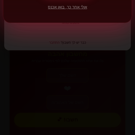
Google
Día del Amigo
אולי אחר כך, בואו אכנס
ארגנטינה
הלילה שבו החברות משתלטת על העיר - יום שנולד מנחיתה על הירח.
Microsoft
📅 20 ביולי
💕
כבר יש לך חשבון?
התחבר
מחשבון אהבה
גלו את אחוז ההתאמה שלכם לפי גימטריה עברית
❤️
חשבו! 💕
* מבוסס על גימטריה עברית, לבידור בלבד