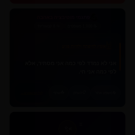
💪
פתגמי מוטיבציה באהבה
💪
📝 1,000 משפטים
📂 8 קטגוריות
✨
🦋
אומץ להיפתח ולהיות פגיע
אני לא נמדד לפי כמה אני מסתיר, אלא
לפי כמה אני חי.
🦋
❤️
📤
📋
🔄
משפט אחר
העתק
שתף
לכל המשפטים
←
♊
✨
♌