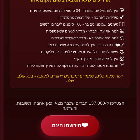
🔄
כמה זה שלוש ועוד שלוש? (באותיות)
🍇
💬
איך להתחיל עם בחורה - 34 סיטואציות עם משפטי פתיחה
💕
מידידות לאהבה - איך לצאת מהפרנדזון
❤️‍🔥
סימנים שמעוניינים בך - 60+ סימנים לגברים ולנשים
🌍
חגי אהבה בעולם
שאלת אבטחה למניעת ספאם
🦋
למה את עדיין לבד? - מדריך לנשים שמפספסות
💪
22 חגים • 6 אזורים
🔄
גלו עוד →
למה היא אמרה לא - מדריך לגברים שנדחים
סיסמא *
❤️‍🩹
פרידה בכבוד - איך לסיים עם כמה שפחות כאב
🤝
גישור לזוגות - כלי אינטראקטיבי לפתרון קונפליקטים
🇫🇮
🏰 אירופה
💒
איך למצוא חתן - מדריך מקיף
לפחות 6 תווים
יום החברים
♈
התאמה אסטרולוגית - בדיקה מדויקת לפי תאריך ושעת לידה
פינלנד
אימות סיסמא *
כשולנטיין הופך ליום של כל הקשרים, לא רק הזוגיים.
ועוד מאות כלים, מאמרים ומבחנים ייחודיים לאהבה - בכל שלב
שלה
📅 14 בפברואר
🇮🇷
🌍 אפריקה והמזרח התיכון
הצטרפו ל-137,000 חברים שכבר מצאו כאן אהבה, תשובות,
ספנדרמזגאן
והשראה
צור חשבון
איראן
חג אהבה פרסי עתיק של יציבות והערכה - אהבה שמחזיקה לאורך זמן.
📅 סוף פברואר
❤️
הירשמו חינם
או הרשם באמצעות
🇦🇷
🌎 אמריקה