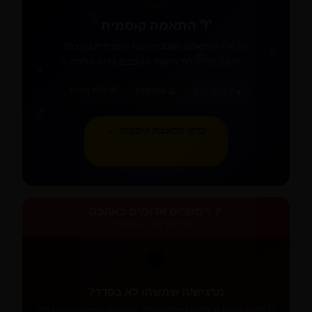
♍
♈ התאמה קוסמית
גלו את ההתאמה האסטרולוגית האמיתית ביניכם!
♑
♏
חישוב מדויק לפי מיקומי הכוכבים ברגע הלידה
♒
♓
🔮 אספקטים
🎯 גלגל מזלות
☀️ 7 כוכבי לכת
♉
♎
בדקו התאמה קוסמית ←
♈
♐
♋
🚩 רמזורים אדומים באהבה
זיהוי סימני אזהרה בזוגיות
🛡️
מרגיש/ה שמשהו לא בסדר?
12 פרקים שיעזרו לך לזהות דפוסים רעילים, להבין את המציאות ולבנות דרך