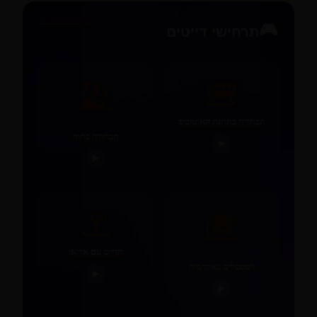
כל התרחישים ←
🎮
תרחישי דייטים
🚌
🏖️
הבחורה בתחנת האוטובוס
הבחורה בחוף
▶
▶
🍷
🎓
הדייט עם אריאן
הספסלים באקדמיה
▶
▶