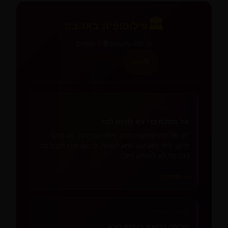
🏛️
פילוסופיה באהבה
📚 9 נושאים
📜 450 ציטוטים
לכל הציטוטים →
🔄
רענן
🕊️
אהבה וסליחה
אל תסלח כדי לא להיות לבד
"יש סליחות שניתנות מתוך פחד מבדידות, לא מתוך
תיקון; פחד הוא יועץ גרוע לזוגיות, כי הוא מוכן לקבל כל
דבר כדי לא להרגיש ריק."
— סוקרטס
🕊️
אהבה וסליחה
סליחה נבחנת בויכוח הבא