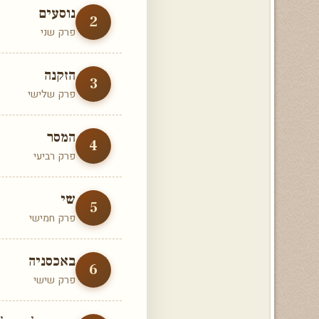
נוסעים
2
פרק שני
הזקנה
3
פרק שלישי
המסר
4
פרק רביעי
שי
5
פרק חמישי
באכסניה
6
פרק שישי