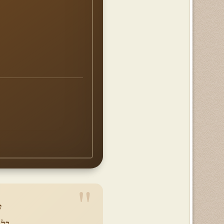
ס
כל 