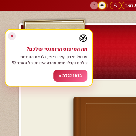
|
 דואר
🔍
🖱️
🌹
דף הבית
גולשים כותבים
הרשם עכשיו
התחבר
צימרים רומנטיים
חנות המתנות