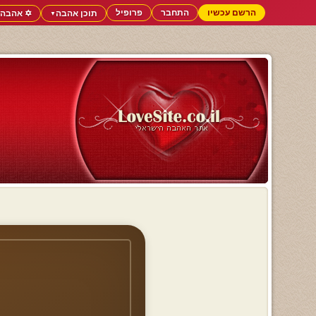
הרשם עכשיו
התחבר
פרופיל
תוכן אהבה
✡️ אהבה 
▼