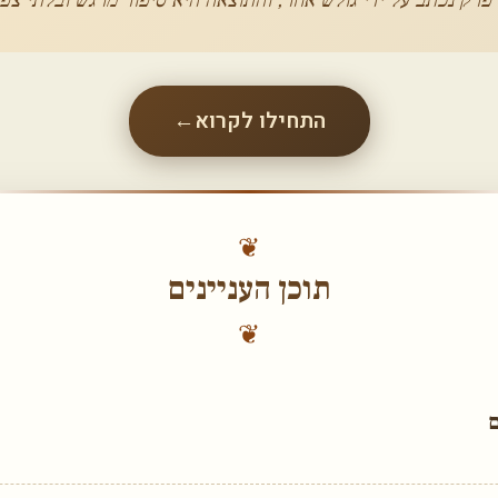
התחילו לקרוא
←
❦
תוכן העניינים
❦
ם