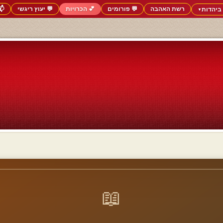
רשת האהבה
💬 פורומים
💕 הכרויות
💬 יעוץ ריגשי
📬
ביהדות
▼
📖