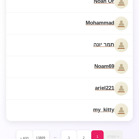
👤
Noah Or
👤
Mohammad
👤
תמר יונה
👤
Noam69
👤
ariel221
👤
my_kitty
« הקודם
1
...
2
3
13809
הבא »