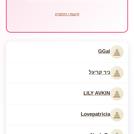
הירשמו בחינם וקבלו גישה לכל התכנים והפיצ'רים של האתר
הרשמה / התחברות
👤
GGal
👤
ניר קריגל
👤
LILY AVKIN
👤
Lovepatricia