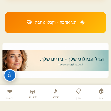
🤝
☀️
תנו אהבה - וקבלו אהבה
♿
❤️
📋
🏠
📖
🎵
שירים
סיפורים
בית
תוכן
פעולות