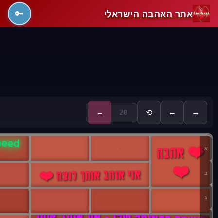
אתר האהבה הישראלי
🔑
←
→
⟲
←
 need
❤️ אהבה
א
❤️
אני אוהב אותך לנצח ❤️
ב
ג