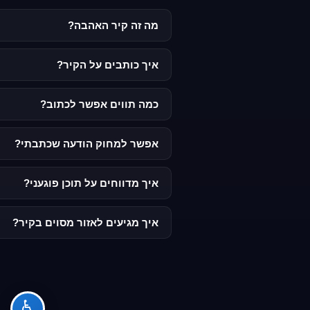
מה זה קיר האהבה?
קיר האהבה הוא קיר לבנים וירטואלי שעליו כל אחד
איך כותבים על הקיר?
פשוט לוחצים על לבנה ריקה בקיר, בוחרים רוחב וגובה (עד 5 לבנים), פונט גרפיטי, גודל, צבע, מוסיפים אימוג'י אם רוצים, כותבים את ההודעה 
כמה תווים אפשר לכתוב?
מספר התווים תלוי בגודל: לבנה אחת 40 תווים, 2 לבנים 60, 3 לבנים 80, 4 לבנים 90, ו-5 לבנים עד 100 תווים.
אפשר למחוק הודעה שכתבתי?
כמו גרפיטי אמיתי - מה שנכתב על הקיר נשאר על ה
איך מדווחים על תוכן פוגעני?
לחצו על הגרפיטי הפוגעני ובחלון שנפתח לחצו על כפ
איך מגיעים לאזור מסוים בקיר?
בסרגל הכלים מעל הקיר יש שדה "קפוץ לעמודה" - הקלידו מספר עמודה ולחצו ter
♿