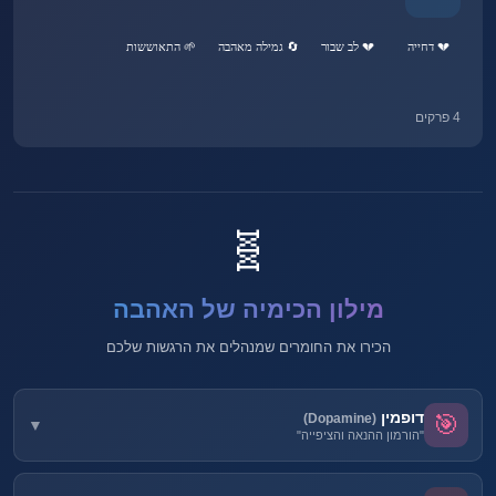
💔 דחייה
💔 לב שבור
🔄 גמילה מאהבה
🌱 התאוששות
4 פרקים
🧬
מילון הכימיה של האהבה
הכירו את החומרים שמנהלים את הרגשות שלכם
דופמין
🎯
(Dopamine)
▼
"הורמון ההנאה והציפייה"
מה זה:
נוירוטרנסמיטר שאחראי על תחושת הנאה, מוטיבציה וציפייה לתגמול