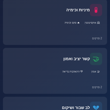
🧪
מיניות וכימיה
🤗 אוקסיטוצין
🔥 סקס וכימיה
2 פרקים
🤝
קשר יציב ואמון
🤝 אמון
💚 התאהבות בריאה
2 פרקים
💔
לב שבור ושיקום