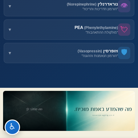
הורמון מין (גם אצל נשים!) שאחראי על דחף מיני, ביטחון ואנרגיה
👁️
מה מוריד:
נוראדרנלין
אחראי על "הפרפרים בבטן", הלב שדופק, הידיים הרועדות במפגש ראשון
(Norepinephrine)
▼
מה מעלה:
ביטחון, תקשורת טובה, שינה, פעילות גופנית, מדיטציה
"הורמון הדריכות והריכוז"
מי מייצר:
ספורט, צחוק, סקס, אוכל חריף, שוקולד מריר, מגע
מה זה:
אשכים (גברים), שחלות ואדרנל (נשים)
באהבה:
נוירוטרנסמיטר שמגביר ערנות, ריכוז וקשב
מה מוריד:
PEA
עולה בחוסר ודאות ("למה הוא לא עונה?"), גורם לחרדה ולהתנהגות דביקה
💘
(Phenylethylamine)
▼
מה מעלה:
ישיבה ממושכת, בדידות, סטרס כרוני
"מולקולת ההתאהבות"
מי מייצר:
פעילות גופנית, ניצחון, שינה טובה, מגע, משיכה חדשה
מה זה:
מערכת העצבים והאדרנל
באהבה:
חומר דמוי-אמפטמין טבעי שיוצר את "השיכרון" של התאהבות
🛡️
מה מוריד:
וזופרסין
יוצרים את תחושת האושר אחרי סקס, את הקשר הפיזי, ומקלים על כאב פרידה
(Vasopressin)
▼
מה מעלה:
סטרס כרוני, חוסר שינה, השמנה, דיכאון
"הורמון הנאמנות וההגנה"
מי מייצר:
דמות חדשה ומסקרנת, התרגשות, אתגר, סכנה
מה זה:
המוח, כתגובה לגירוי רומנטי
באהבה:
הורמון שקשור לקשר זוגי ארוך טווח, נאמנות והגנה על בן/בת הזוג
מה מוריד:
מניע את המשיכה הפיזית הראשונית, את הרצון לכבוש, ואת הדחף המיני
מה מעלה:
היכרות עמוקה, שגרה, ביטחון
מי מייצר:
משיכה חדשה, מבט עיניים, קרבה פיזית, שוקולד (!)
ההיפותלמוס (במקביל לאוקסיטוצין)
באהבה:
מה מוריד:
גורם לזכור כל פרט ממפגש ראשון, להיפר-פוקוס על האדם החדש
מה מעלה:
זמן (1-3 שנים), היכרות מעמיקה, שגרה
קשר זוגי יציב, סקס קבוע עם אותו פרטנר, הולדת ילדים
באהבה:
מה מוריד:
אחראי על האופוריה בהתאהבות, חוסר השינה, חוסר התיאבון, והתחושה ש"הוא
♿
ריחוק, בגידה, חוסר קשר פיזי ממושך
מושלם"