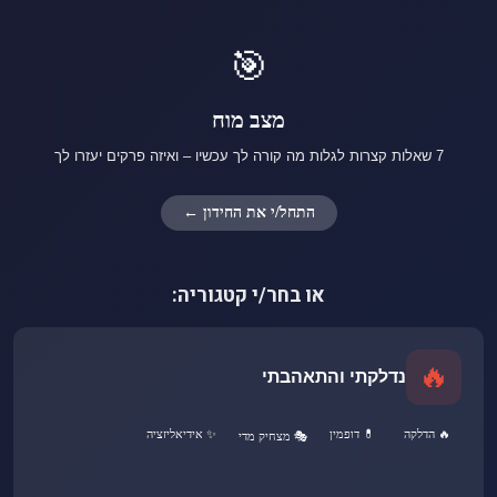
🎯
מצב מוח
7 שאלות קצרות לגלות מה קורה לך עכשיו – ואיזה פרקים יעזרו לך
התחל/י את החידון ←
או בחר/י קטגוריה:
🔥
נדלקתי והתאהבתי
🔥 הדלקה
💊 דופמין
✨ אידיאליזציה
🎭 מצחיק מדי