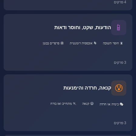
4 פרקים
📱
הודעות, שקט, וחוסר ודאות
📵 חוסר תשובה
🌀 אובססיה רומנטית
🦋 פרפרים בבטן
3 פרקים
😰
קנאה, חרדה והימנעות
😤 קנאה
🏃 מתחייב ואז בורח
🎭 כימיה או חרדה
3 פרקים