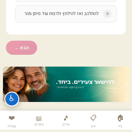
להתלהב ואז להילחץ ולרצות עוד סימן מהר
D
הבא →
♿
❤️
📋
🏠
📖
🎵
שירים
סיפורים
בית
תוכן
פעולות