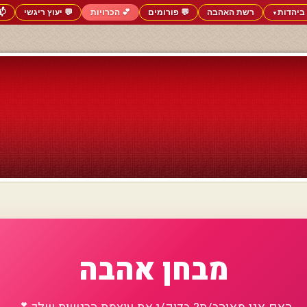
ביהדות
רשת האהבה
💬 פורומים
💕 הכרויות
💬 יעוץ ריגשי
📬
▼
מבחן אהבה