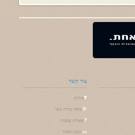
צור קשר
❣️
אודות
💬
טופס יצירת קשר
❓
שאלות נפוצות
📜
תקנון האתר