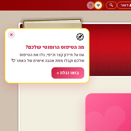
 דואר
🔍
|
🖱️
🌹
דף הבית
גולשים כותבים
הרשם עכשיו
התחבר
צימרים רומנטיים
חנות המתנות