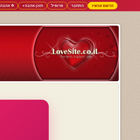
הרשם עכשיו
התחבר
פרופיל
תוכן אהבה
✡️ אהבה 
▼