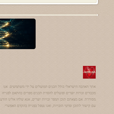
אתר האהבה הישראלי כולל תכנים המועלים על ידי משתמשים. אנו
מכבדים זכויות יוצרים ופועלים להסרת תכנים מפרים בהתאם לפנייה
מסודרת. אם מצאתם תוכן המפר זכויות יוצרים, אנא שלחו אלינו הודע
עם קישור לתוכן ופרטי הזכויות, ואנו נטפל בפנייה בהקדם האפשרי.