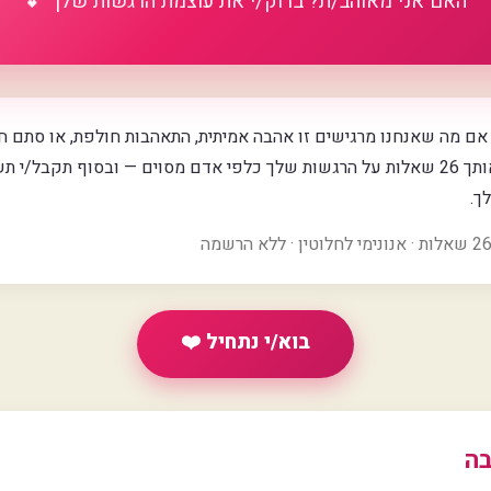
האם אני מאוהב/ת? בדוק/י את עוצמת הרגשות שלך 💕
 מה שאנחנו מרגישים זו אהבה אמיתית, התאהבות חולפת, או סתם ח
המעמיק הזה ישאל אותך 26 שאלות על הרגשות שלך כלפי אדם מסוים — ובסוף תקבל
ך.
בוא/י נתחיל ❤️
בה