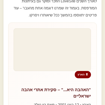
לאורך השנים LoveSite הוזכר וסוקר גם בעיתונות
המודפסת. בעמוד זה שמרנו דוגמה אחת מהעבר – עוד
פריטים יתווספו בהמשך ככל שיאותרו ויסרקו.
📄 הארץ
"האהבה היא..." – סקירת אתרי אהבה
ישראליים
הארץ • 12 ביוני 2001 • מאת רון ניולד