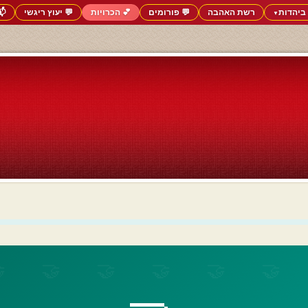
ביהדות
רשת האהבה
💬 פורומים
💕 הכרויות
💬 יעוץ ריגשי
📬
▼