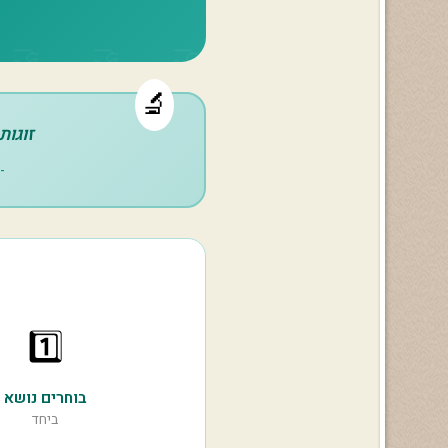
זוגות
- פר
1️⃣
בוחרים נושא
ביחד