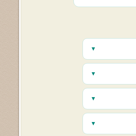
▼
בר עמוק, אלימות, או
▼
 הכל נמחק.
▼
ד רגש), ומרשל רוזנברג
▼