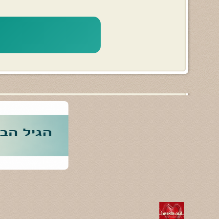
התהליך המלא לוקח כ-20-30 דקות. שני השאלונים לוקחים כ-5 דקות כל אחד, והתרגילים כ-10-15 דקות.