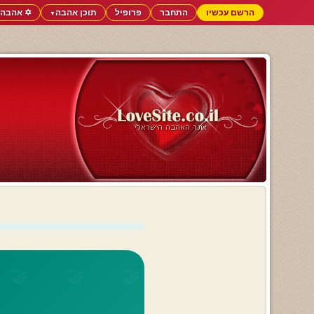
הרשם עכשיו
התחבר
פרופיל
תוכן אהבה
✡️ אהבה 
▼