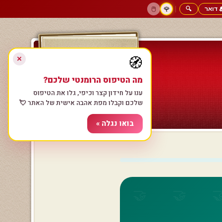
 דואר
🔍
|
🖱️
🌹
דף הבית
גולשים כותבים
הרשם עכשיו
התחבר
צימרים רומנטיים
חנות המתנות