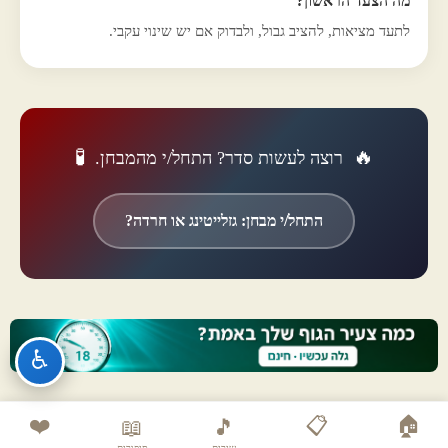
מה הצעד הראשון?
לתעד מציאות, להציב גבול, ולבדוק אם יש שינוי עקבי.
🧪
🔥
רוצה לעשות סדר? התחל/י מהמבחן.
התחל/י מבחן: גזלייטינג או חרדה?
♿
❤️
📋
🏠
📖
🎵