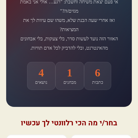
אי פעם יצאת משיחה וחשבת: "רגע… אולי אני באמת
מגזים/ה?"
ואז אחרי שעה הבנת שלא, משהו שם עיוות לך את
המציאות?
האזור הזה נועד לעשות סדר, בלי צעקות, בלי אבחונים
מהאינטרנט, ובלי להדביק לכל אדם תוויות.
4
1
6
כתבות
מבחנים
נושאים
בחר/י מה הכי רלוונטי לך עכשיו