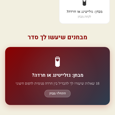
🧪
מבחן: גזלייטינג או חרדה?
לקחת מבחן
מבחנים שיעשו לך סדר
🧪
מבחן: גזלייטינג או חרדה?
18 שאלות שיעזרו לך להבדיל בין חרדה פנימית לדפוס חיצוני
התחל/י מבחן