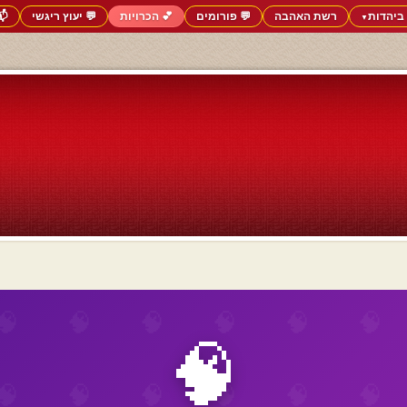
ביהדות
רשת האהבה
💬 פורומים
💕 הכרויות
💬 יעוץ ריגשי
📬
▼
🧠