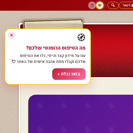
 דואר
🔍
|
🖱️
🌹
דף הבית
גולשים כותבים
הרשם עכשיו
התחבר
צימרים רומנטיים
חנות המתנות