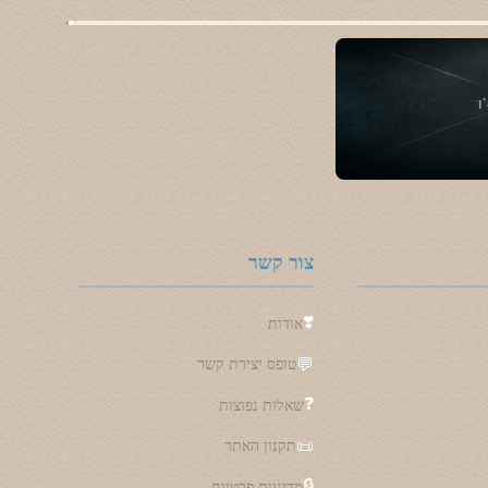
צור קשר
❣️
אודות
💬
טופס יצירת קשר
❓
שאלות נפוצות
📜
תקנון האתר
🔒
מדיניות פרטיות