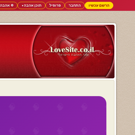
הרשם עכשיו
התחבר
פרופיל
תוכן אהבה
✡️ אהבה 
▼