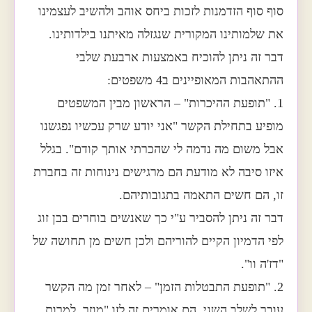
סוף סוף הזדמנות לזכות ביחס אוהב ולהשיב לעצמינו
את שלמותינו המקורית שנגזלה מאיתנו בילדותינו.
דבר זה ניתן להוכיח באמצעות ארבעת שלבי
ההתאהבות המאופיינים ב4 משפטים:
1. "תופעת ההיכרות" – הראשון מבין המשפטים
מופיע בתחילת הקשר "אני יודע שרק עכשיו נפגשנו
אבל משום מה נדמה לי שהכרתי אותך קודם". בגלל
איזו סיבה לא מודעת הם מרגישים נינוחות זה בחברת
זו, הם חשים התאמה בתגובותיהם.
דבר זה ניתן להסביר ע"י כך שאנשים בוחרים בבן זוג
לפי הדמיון הקיים להוריהם ולכן חשים מן תחושה של
"דז'ה וו".
2. "תופעת התבטלות הזמן" – לאחר זמן מה הקשר
עובר לשלב השני, הם אומרים זה לזו "מוזר, למרות