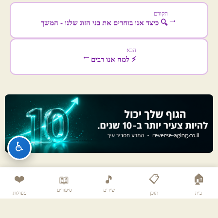
הקודם
→
🔍 כיצד אנו בוחרים את בני הזוג שלנו - המשך
הבא
←
⚡ למה אנו רבים
♿
❤️
📋
🏠
📖
🎵
שירים
סיפורים
בית
תוכן
פעולות