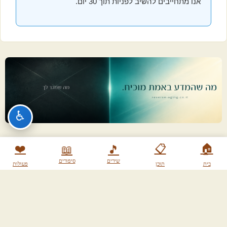
אנו מתחייבים להשיב לפניות תוך 30 יום.
♿
❤️
📋
🏠
📖
🎵
שירים
סיפורים
בית
תוכן
פעולות