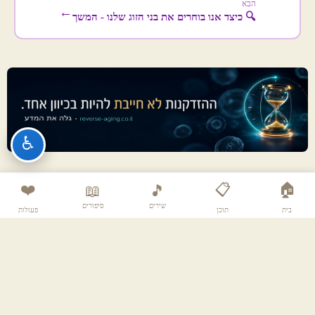
הבא
←
🔍 כיצד אנו בוחרים את בני הזוג שלנו - המשך
♿
❤️
📋
🏠
📖
🎵
שירים
סיפורים
בית
תוכן
פעולות