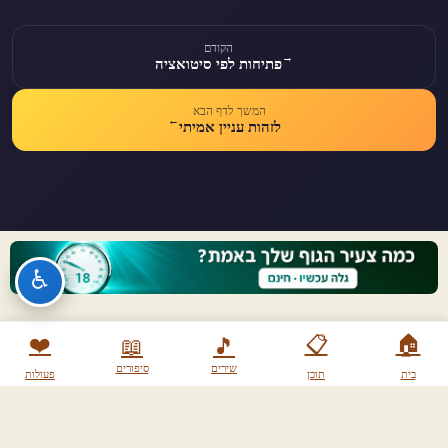
הקודם
→
פתיחות לפי סיטואציה
המשך לדף הבא
←
לזהות עניין אמיתי
♿
❤️
📋
🏠
📖
🎵
שירים
סיפורים
בית
תוכן
פעולות