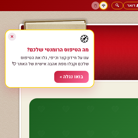
 דואר
🔍
|
🖱️
🌹
דף הבית
גולשים כותבים
הרשם עכשיו
התחבר
צימרים רומנטיים
חנות המתנות