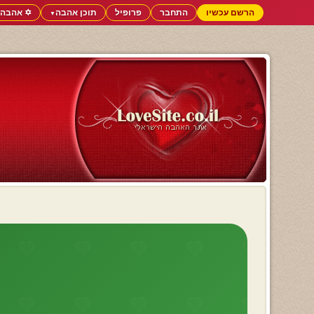
הרשם עכשיו
התחבר
פרופיל
תוכן אהבה
✡️ אהבה 
▼