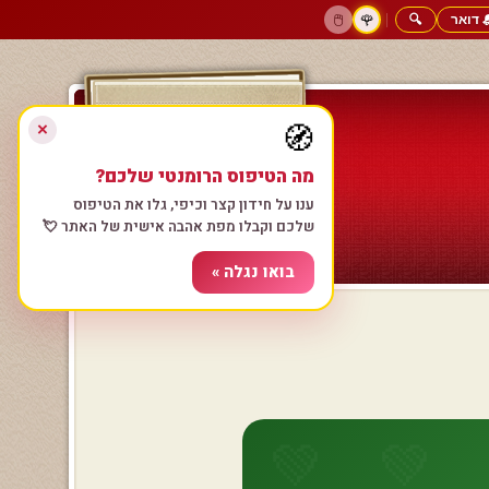
 דואר
🔍
|
🖱️
🌹
דף הבית
גולשים כותבים
הרשם עכשיו
התחבר
צימרים רומנטיים
חנות המתנות