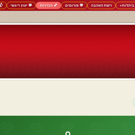
ביהדות
רשת האהבה
💬 פורומים
💕 הכרויות
💬 יעוץ ריגשי
📬
▼