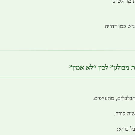
ת מוחלטת.
יש כמו דחייה.
 מבולגן” לבין “לא אמין”
בלבלים, מתעייפים.
זה קורה.
ל בריא: