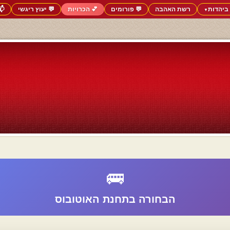
ביהדות
רשת האהבה
💬 פורומים
💕 הכרויות
💬 יעוץ ריגשי
📬
▼
🚌
הבחורה בתחנת האוטובוס