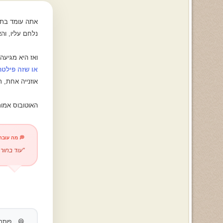
אתה עומד בתחנ
נלחם עליו, ו
ואז היא מגיע
או שזה פילטר
אוזנייה אחת,
האוטובוס אמור להגיע עוד 4-6 דקות. זה 
💭 מה עובר
"עוד בחור
😄
פותח במשפט מצחיק על האוטובוס והתחנה