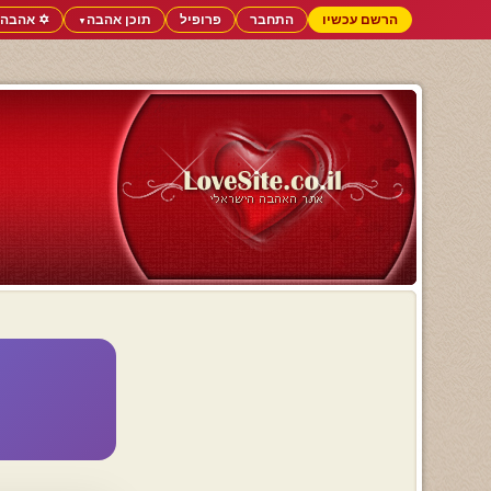
הרשם עכשיו
התחבר
פרופיל
תוכן אהבה
✡️ אהבה 
▼