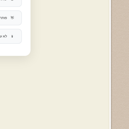
👋
פותח בשאלה פשוטה ועניינית
📱
לא עושה כלום, בוהה בטלפון