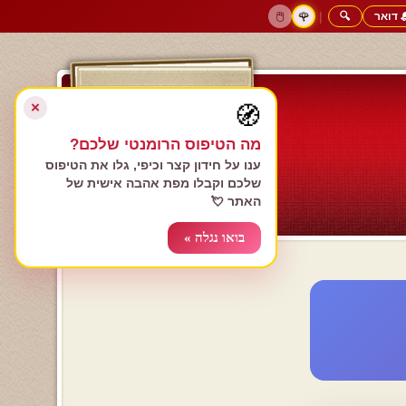
 דואר
🔍
|
🖱️
🌹
דף הבית
גולשים כותבים
הרשם עכשיו
התחבר
צימרים רומנטיים
חנות המתנות