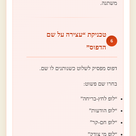
משתנה.
טכניקת “עצירה על שם
6
הדפוס”
דפוס מפסיק לשלוט כשנותנים לו שם.
בחרו שם פשוט:
“לופ לחץ-בריחה”
“לופ הודעות”
“לופ חם-קר”
“לופ מי צודק”