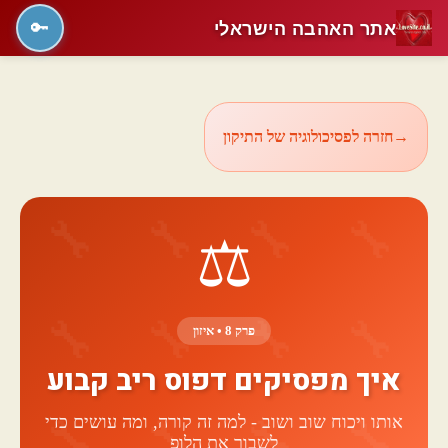
אתר האהבה הישראלי
🔑
→
חזרה לפסיכולוגיה של התיקון
⚖️
פרק 8 • איזון
איך מפסיקים דפוס ריב קבוע
אותו ויכוח שוב ושוב - למה זה קורה, ומה עושים כדי
לשבור את הלופ