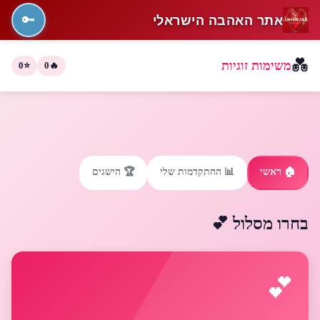
אתר האהבה הישראלי
🔑
💑
משימות זוגיות
0
⭐
0
🔥
🏠 ראשי
📊 ההתקדמות שלי
🏆 הישגים
בחרו מסלול 💕
💕