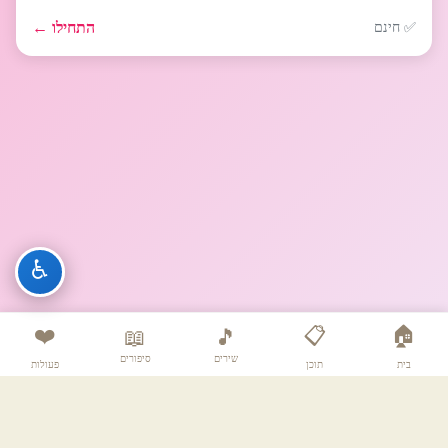
התחילו ←
✅ חינם
♿
❤️
📋
🏠
📖
🎵
שירים
סיפורים
בית
תוכן
פעולות