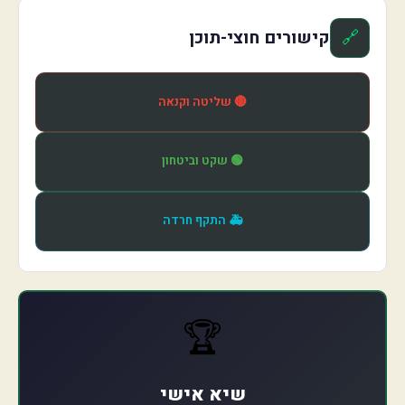
🔗
קישורים חוצי-תוכן
🔴 שליטה וקנאה
🟢 שקט וביטחון
🚑 התקף חרדה
🏆
שיא אישי