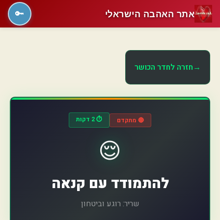
אתר האהבה הישראלי
🔑
→
חזרה לחדר הכושר
⏱️ 2 דקות
🔴 מתקדם
😌
להתמודד עם קנאה
שריר: רוגע וביטחון