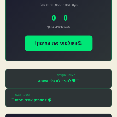
עקוב אחרי ההתקדמות שלך
0
0
פעמים
ימים ברצף
💪
השלמתי את האימון!
האימון הקודם
→
🛡️ להגיד לא בלי אשמה
האימון הבא
←
🧠 להפסיק אובר-ניתוח