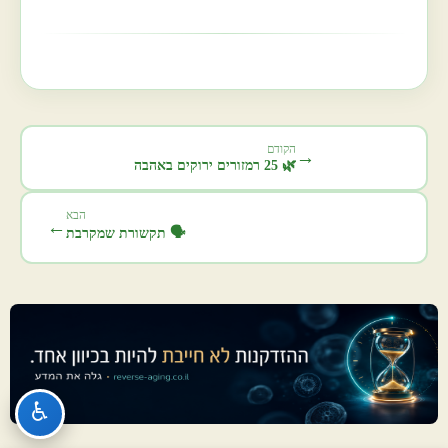
הקודם
→
🌿 25 רמזורים ירוקים באהבה
הבא
←
🗣️ תקשורת שמקרבת
♿