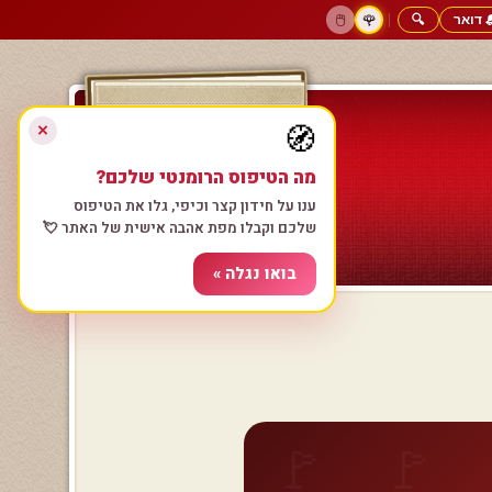
 דואר
🔍
|
🖱️
🌹
דף הבית
גולשים כותבים
הרשם עכשיו
התחבר
צימרים רומנטיים
חנות המתנות