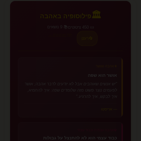
🏛️
פילוסופיה באהבה
📚 9 נושאים
📜 450 ציטוטים
לכל הציטוטים →
🔄
רענן
☀️
אהבה ואושר
אושר הוא שפה
"יש אנשים שאוהבים אבל לא יודעים לדבר אהבה; אושר
לפעמים נוצר פשוט מזה שלומדים שפה: איך להחמיא,
איך לבקש, איך להרגיע."
— אריסטו
💎
אהבה עצמית וכבוד עצמי
כבוד עצמי הוא לא להתנצל על גבולות