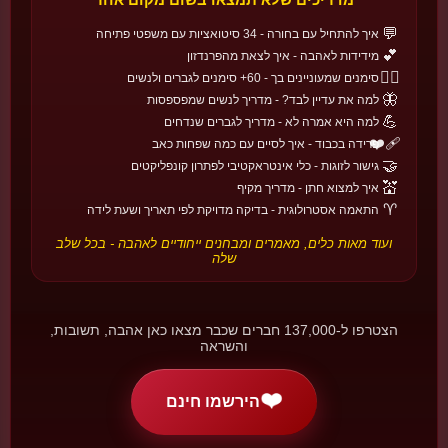
🌙
גלו את הסיפור!
💬
🍇
איך להתחיל עם בחורה - 34 סיטואציות עם משפטי פתיחה
💕
מידידות לאהבה - איך לצאת מהפרנדזון
❤️‍🔥
סימנים שמעוניינים בך - 60+ סימנים לגברים ולנשים
🦋
למה את עדיין לבד? - מדריך לנשים שמפספסות
🌍
חגי אהבה בעולם
💪
למה היא אמרה לא - מדריך לגברים שנדחים
❤️‍🩹
פרידה בכבוד - איך לסיים עם כמה שפחות כאב
22 חגים • 6 אזורים
🔄
גלו עוד →
🤝
גישור לזוגות - כלי אינטראקטיבי לפתרון קונפליקטים
💒
איך למצוא חתן - מדריך מקיף
🏴󠁧󠁢󠁷󠁬󠁳󠁿
🏰 אירופה
♈
התאמה אסטרולוגית - בדיקה מדויקת לפי תאריך ושעת לידה
סנט דווינוון
ועוד מאות כלים, מאמרים ומבחנים ייחודיים לאהבה - בכל שלב
וויילס
שלה
אהבה באמצע החורף - חג של כנות וחמלה לאוהבים.
📅 25 בינואר
🇫🇮
הצטרפו ל-137,000 חברים שכבר מצאו כאן אהבה, תשובות,
🏰 אירופה
והשראה
יום החברים
פינלנד
כשולנטיין הופך ליום של כל הקשרים, לא רק הזוגיים.
❤️
הירשמו חינם
📅 14 בפברואר