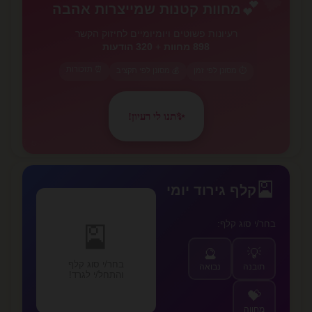
💕
מחוות קטנות שמייצרות אהבה
רעיונות פשוטים ויומיומיים לחיזוק הקשר
898 מחוות
+
320 הודעות
⏰ תזכורות
⏱️ מסונן לפי זמן
💰 מסונן לפי תקציב
✨
תנו לי רעיון!
✨
🎴
קלף גירוד יומי
בחר/י סוג קלף:
🎴
🔮
💡
בחר/י סוג קלף
תובנה
נבואה
והתחל/י לגרד!
💝
מחווה