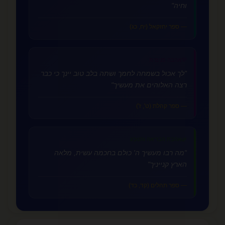
וחיה"
— ספר יחזקאל (יח, כג)
💜
אהבה פנימית
"לך אכול בשמחה לחמך ושתה בלב טוב יינך כי כבר
רצה האלוהים את מעשיך"
— ספר קהלת (ט', ז')
🌿
אהבת הבריאה והטבע
"מה רבו מעשיך ה' כולם בחכמה עשית, מלאה
הארץ קנייניך"
— ספר תהלים (קד, כד)