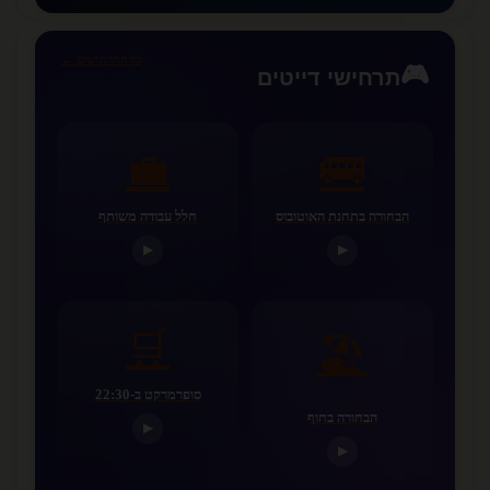
כל התרחישים ←
🎮
תרחישי דייטים
💼
🚌
הבחורה בתחנת האוטובוס
חלל עבודה משותף
▶
▶
🛒
🏖️
סופרמרקט ב-22:30
הבחורה בחוף
▶
▶