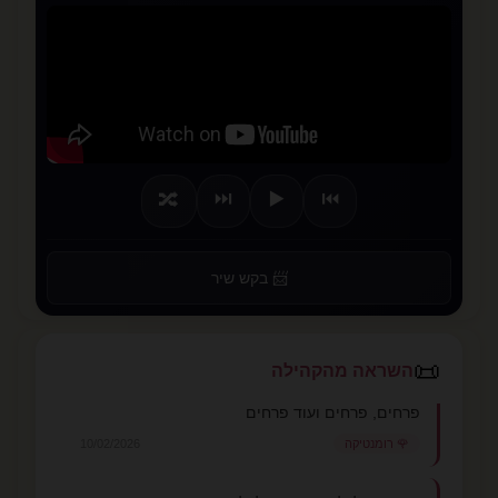
⏭️
▶️
⏮️
🔀
📨 בקש שיר
📜
השראה מהקהילה
פרחים, פרחים ועוד פרחים
🌹 רומנטיקה
10/02/2026