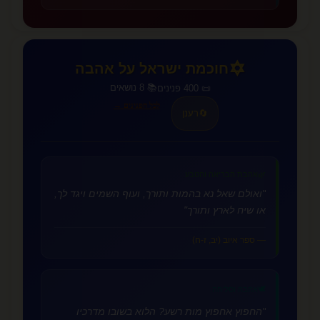
✡️
חוכמת ישראל על אהבה
📚 8 נושאים
📜 400 פנינים
לכל הפנינים →
🔄
רענן
🌿
אהבת הבריאה והטבע
"ואולם שאל נא בהמות ותורך, ועוף השמים ויגד לך,
או שיח לארץ ותורך"
— ספר איוב (יב, ז-ח)
🕊️
אהבה וסליחה
"החפוץ אחפוץ מות רשע? הלוא בשובו מדרכיו