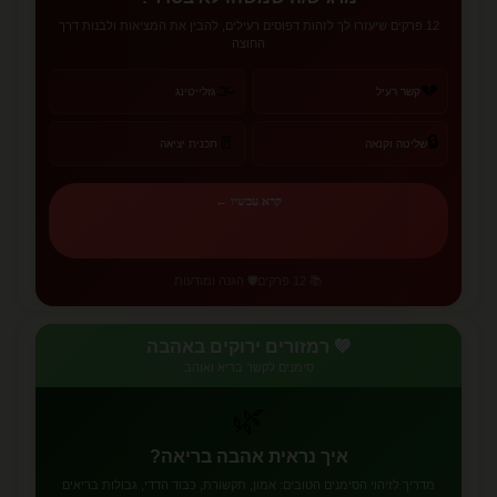
12 פרקים שיעזרו לך לזהות דפוסים רעילים, להבין את המציאות ולבנות דרך
החוצה
🌫️
💔
קשר רעיל
גזלייטינג
🔒
🚪
שליטה וקנאה
תכנית יציאה
קרא עכשיו ←
📚 12 פרקים
🛡️ הגנה ומודעות
💚 רמזורים ירוקים באהבה
סימנים לקשר בריא ואוהב
🌿
איך נראית אהבה בריאה?
מדריך לזיהוי הסימנים הטובים: אמון, תקשורת, כבוד הדדי, גבולות בריאים