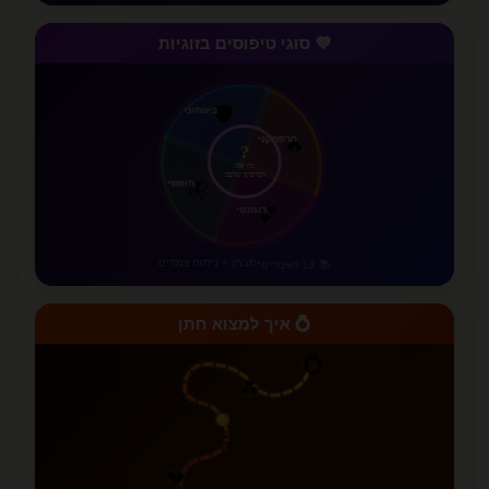
💜 סוגי טיפוסים בזוגיות
ביטחוני
🛡️
?
הרפתקני
🔥
חופשי
🦋
גלו את
הטיפוס שלכם
רומנטי
💕
•
מבחן + ניתוח צמדים
📚 19 מאמרים
💍 איך למצוא חתן
💍
💑
💪
🤔
💔