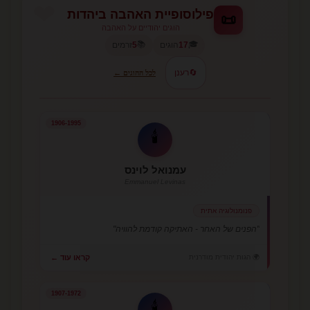
פילוסופיית האהבה ביהדות
📜
הוגים יהודיים על האהבה
📚
🎓
17
הוגים
5
זרמים
🔄
רענן
לכל ההוגים ←
1906-1995
🕯️
עמנואל לוינס
Emmanuel Levinas
פנומנולוגיה אתית
"הפנים של האחר - האתיקה קודמת להוויה"
🌍 הגות יהודית מודרנית
קראו עוד ←
1907-1972
🕯️