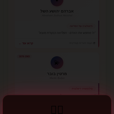
אברהם יהושע השל
Abraham Joshua Heschel
תיאולוגיה של הפליאה
"ה' מחפש את האדם - הפליאה כנקודת מוצא"
🌍 הגות יהודית מודרנית
קראו עוד ←
1878-1965
💫
מרטין בובר
Martin Buber
פילוסופיה דיאלוגית
"אני-אתה - האהבה כמפגש"
❤️‍🔥
🌍 הגות יהודית מודרנית
קראו עוד ←