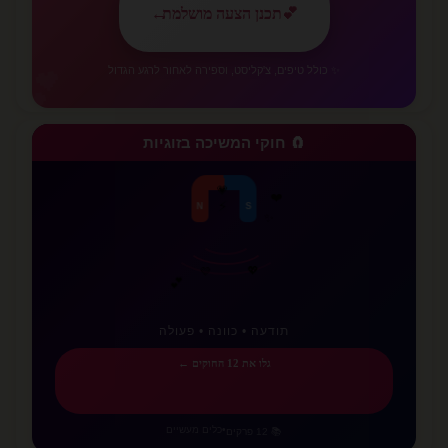
💕
תכנן הצעה מושלמת
←
💕
✨ כולל טיפים, צ'קליסט, וספירה לאחור לרגע הגדול
🧲 חוקי המשיכה בזוגיות
💖
💕
⚡
💜
✨
N
S
✨
💗
❤️
תודעה • כוונה • פעולה
גלו את 12 החוקים ←
•
כלים מעשיים
📚 12 פרקים