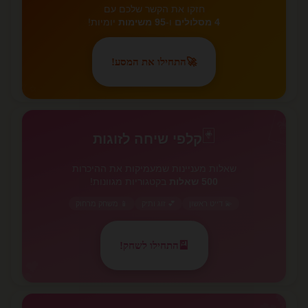
חזקו את הקשר שלכם עם
4 מסלולים
ו-
95 משימות
יומיות!
🚀
התחילו את המסע!
✨
🃏
🃏
קלפי שיחה לזוגות
שאלות מעניינות שמעמיקות את ההיכרות
500 שאלות
בקטגוריות מגוונות!
💫 דייט ראשון
💕 זוג ותיק
📱 משחק מרחוק
🎴
התחילו לשחק!
💕
💕