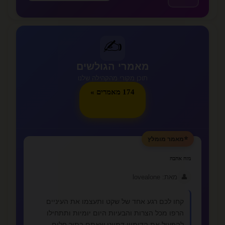
✍️
מאמרי הגולשים
תוכן מקורי מהקהילה שלנו
174 מאמרים »
⭐
מאמר מומלץ
מזה אהבה
👤
מאת: lovealone
קחו לכם רגע אחד של שקט ותעצמו את העיניים
הרפו מכל הצרות והבעיות היום יומיות ותתחילו
להפעיל את הדימיון דמיינו שאתם בתוך חלום