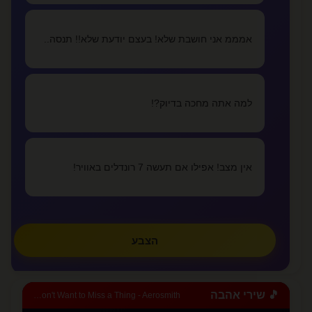
אני אוהב אותך,אני אוהבת אותך הפעמים הראש...
lovealone
אמממ אני חושבת שלא! בעצם יודעת שלא!! תנסה..
צפו בכל המאמרים
»
למה אתה מחכה בדיוק?!
✏️
כתבו מאמר
אין מצב! אפילו אם תעשה 7 רונדלים באוויר!
הצבע
🎵 שירי אהבה
I Don't Want to Miss a Thing - Aerosmith