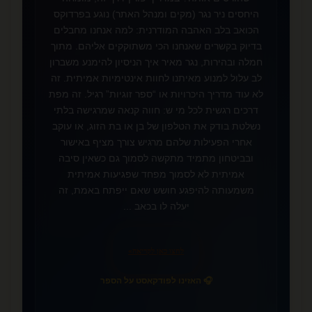
היחסים ניר נגר (מקים ומנהל האתר) נוגע בפרדוקס
הכואב בלב האהבה המודרנית: למה אנחנו מחבלים
בדיוק בקשרים שאנחנו הכי משתוקקים אליהם. מתוך
חמלה ובהירות, נגר מאיר איך הניסיון להימנע משברון
לב עלול למנוע מאיתנו לחוות אינטימיות אמיתית. זה
לא עוד מדריך היכרויות או “ספר זוגיות” רגיל. זה מפת
דרכים רגשית לכל מי ש: חווה קנאה שמרגישה בלתי
נשלטת בודק את הטלפון של בן או בת הזוג, או עוקב
אחרי הפעילות שלהם מרגיש צורך מציף באישור
❤️
ובביטחון מתמיד מתקשה לסמוך גם כשאין סיבה
אמיתית לא לסמוך מפחד שפגיעות אמיתית
משמעותה להיפגע חושש שאם ייפתח באמת, זה
יעלה לו בכאב ...
לחצו כאן לקריאה
»
🎧 האזינו לפודקאסט על הספר
📚