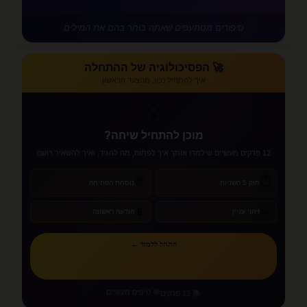
סיפורים מסתעפים שאתה בוחר בהם את המילים
🚀 הפסיכולוגיה של ההתחלה
איך להתחיל נכון, מהצעד הראשון
💡
מוכן להתחיל שיחה?
12 פרקים מעשיים שילמדו אותך איך לפתוח, מה להגיד, ואיך להשאיר רושם
⏱️
💬
חוק 5 השניות
נוסחת הפתיחה
📱
👀
זיהוי עניין
הודעה ראשונה
התחל ללמוד ←
🎯 טיפים מעשיים
📚 12 פרקים