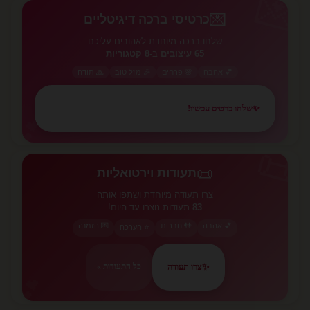
💌
💌
כרטיסי ברכה דיגיטליים
שלחו ברכה מיוחדת לאהובים עליכם
65 עיצובים
ב-
8 קטגוריות
💕 אהבה
🌸 פרחים
🎉 מזל טוב
🙏 תודה
✨
שלחו כרטיס עכשיו!
💕
📜
📜
תעודות וירטואליות
צרו תעודה מיוחדת ושתפו אותה
83
תעודות נוצרו עד היום!
💕 אהבה
👫 חברות
💌 הזמנה
⭐ הערכה
✨
צרו תעודה
כל התעודות »
💕