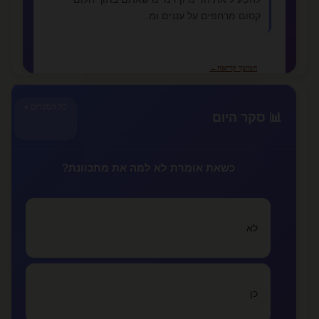
קסום מרחפים על עננים ומ...
המשך קריאה
←
כל הסקרים »
📊 סקר היום
📚 מאמרים נוספים
צריך לקרוא כדי להבין :)
קוקיתית
כשאת אומרת לא למה את מתכוונת?
מתי אתה יודע שזה לא רציני ומתי זה אהבה
lovealone
לא
איך מתגברים על אהבה נכזבת
lovealone
כן