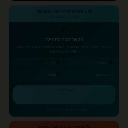
🔄 הפסיכולוגיה של ההמשך
לשמור על האהבה חיה
🌱
הקשר כבר התחיל?
12 פרקים מעשיים שילמדו אותך איך לשמור על הניצוץ, להעמיק את הקשר
ולהתמודד עם אתגרים
💍
💑
דייטים 2-3
בלעדיות
⚡
🚧
קונפליקטים
גבולות
המשך ללמוד ←
💪 כלים לקשר ארוך
📚 12 פרקים
🔧 הפסיכולוגיה של התיקון