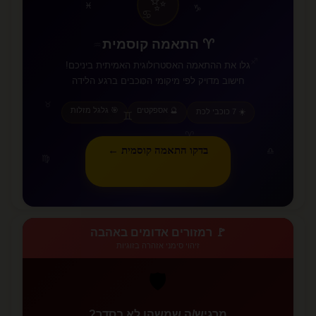
✨
♓
♑
♋
♈ התאמה קוסמית
♒
♐
גלו את ההתאמה האסטרולוגית האמיתית ביניכם!
חישוב מדויק לפי מיקומי הכוכבים ברגע הלידה
♌
♉
🔮 אספקטים
🎯 גלגל מזלות
☀️ 7 כוכבי לכת
♊
♈
בדקו התאמה קוסמית ←
♎
♍
🚩 רמזורים אדומים באהבה
זיהוי סימני אזהרה בזוגיות
🛡️
מרגיש/ה שמשהו לא בסדר?