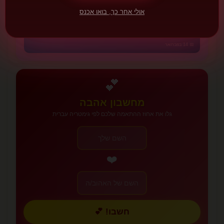
🇧🇬
🏰 אירופה
אולי אחר כך, בואו אכנס
טריפון זרזאן
בולגריה
כשהאהבה מריחה כמו גפן ויין - חג כורמים רומנטי.
📅 14 בפברואר
💕
מחשבון אהבה
גלו את אחוז ההתאמה שלכם לפי גימטריה עברית
❤️
חשבו! 💕