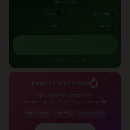
וצמיחה משותפת
🗣️
🧘
שקט וביטחון
תקשורת
🔧
🤝
הדדיות
תיקון
קרא עכשיו ←
💚 אהבה שמגדילה
📚 12 פרקים
💍
💍
מתכנן הצעת נישואין
🌹
רוצה להפתיע את האהבה שלך?
64 רעיונות מקוריים
להצעת חתונה מושלמת!
🎯 התאמה אישית
💰 לפי תקציב
🎬 סגנונות שונים
✨