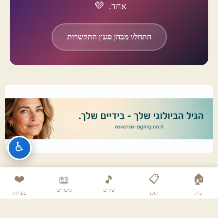
💜
אחד.
התחל/י מבחן סגנון התקשרות
♿
❤️
📋
🏠
📖
🎵
שירים
סיפורים
בית
תוכן
פעולות