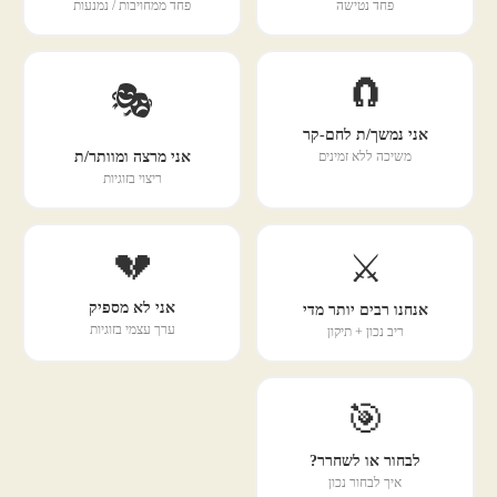
פחד נטישה
פחד ממחויבות / נמנעות
🧲
🎭
אני נמשך/ת לחם-קר
אני מרצה ומוותר/ת
משיכה ללא זמינים
ריצוי בזוגיות
💔
⚔️
אני לא מספיק
אנחנו רבים יותר מדי
ערך עצמי בזוגיות
ריב נכון + תיקון
🎯
לבחור או לשחרר?
איך לבחור נכון