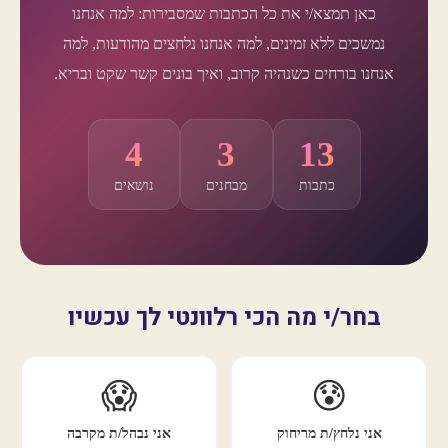
כאן תמצא/י את כל הכתבות שמסבירות: למה אנחנו
נמשכים ללא זמינים, למה אנחנו נלחצים מהודעות, למה
אנחנו בורחים כשנהיה קרוב, ואיך בונים קשר שקט ובריא.
4
3
13
כתבות
מבחנים
נושאים
בחר/י מה הכי רלוונטי לך עכשיו
😱
😰
אני נלחץ/ת מריחוק
אני נבהל/ת מקרבה