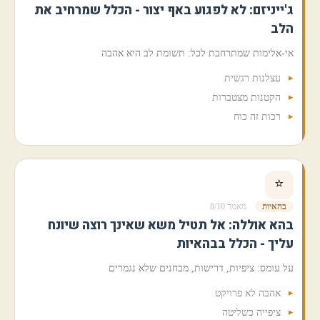
ג'ייניזם: לא לפגוע באף יצור - הכלל שמרחיב את
הלב
אי-אלימות שמתרחבת לכל: תשומת לב היא אהבה
עצלנות רגשית
הקטנות מצטברות
רכות זה כוח
⭐
בהאיות
מאמר 8/10
בהא אוללה: אל תטיל משא שאינך רוצה שיונח
עליך - הכלל בבהאיות
על עומס: ציפיות, דרישות, מבחנים שלא נגמרים
אהבה לא פרויקט
ציפייה כשליטה