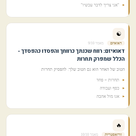
"אני צריך לדבר עכשיו"
☯️
דאואיזם
מאמר 9/10
דאואיזם: רווח שכנתך כרווחך והפסדו כהפסדך -
הכלל שמפרק תחרות
הטוב של האחר הוא גם הטוב שלך: להפסיק תחרות
תחרות = פחד
כסף ועבודה
אגו מול אהבה
🔥
זורואסטריות
מאמר 10/10