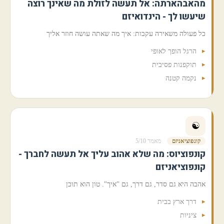
מהאבהארתה: אל תעשה לזולת מה שאינך רוצה
שיעשו לך - הינדואיזם
כל פעולה משאירה עקבות: איך מה שאתה עושה חוזר אליך
הרגל הופך לאופי
תוקפנות פסיבית
נקמה קטנה
☯️
קונפוציאניזם
מאמר 5/10
קונפוציוס: מה שלא אהוב עליך אל תעשה לחברך -
קונפוציאניזם
אהבה היא גם סדר, גם דרך, גם "איך". טון הוא תוכן
דרך ארץ בבית
ציניות