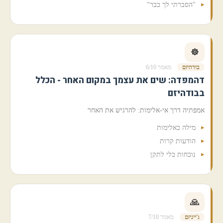
"הסברתי לך כבר"
☸️
בודהיזם
מאמר 6/10
דהמפדה: שים את עצמך במקום האחר - הכלל
בבודהיזם
אמפתיה דרך אי-אלימות: להרגיש את האחר
מילה כאלימות
הודעות קרות
נוכחות בלי לתקן
🙏
ג'ייניזם
מאמר 7/10