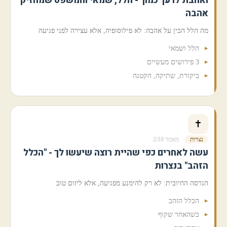
ואהבת לרעך כמוך - הלל, שמאי והמשפט שמחזיק
אהבה
מה הלל הבין על אהבה: לא פילוסופיה, אלא עצירה לפני פגיעה
הלל ושמאי
3 פירושים מעשיים
ביקורת, שתיקה, הקטנה
✝️
נצרות
מאמר 2/10
עשה לאחרים כפי שהיית רוצה שיעשו לך - "הכלל
הזהב" בנצרות
הגרסה החיובית: לא רק להימנע מפגיעה, אלא ליזום טוב
הכלל הזהב
כשהאחר שקוף