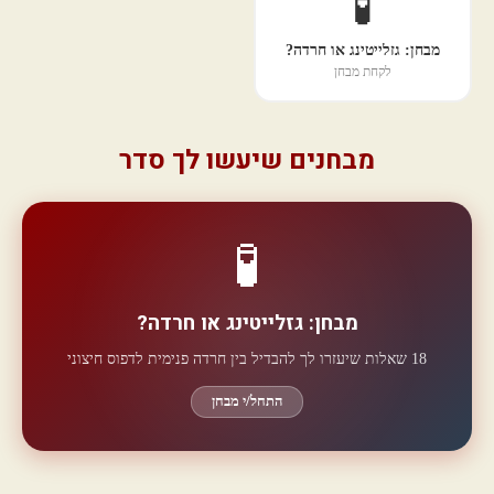
🧪
מבחן: גזלייטינג או חרדה?
לקחת מבחן
מבחנים שיעשו לך סדר
🧪
מבחן: גזלייטינג או חרדה?
18 שאלות שיעזרו לך להבדיל בין חרדה פנימית לדפוס חיצוני
התחל/י מבחן