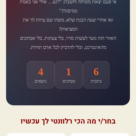
אי פעם יצאת משיחה וחשבת: "רגע… אולי אני באמת
מגזים/ה?"
ואז אחרי שעה הבנת שלא, משהו שם עיוות לך את
המציאות?
האזור הזה נועד לעשות סדר, בלי צעקות, בלי אבחונים
מהאינטרנט, ובלי להדביק לכל אדם תוויות.
4
1
6
כתבות
מבחנים
נושאים
בחר/י מה הכי רלוונטי לך עכשיו