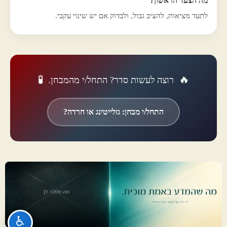
מה הצעד הראשון?
לתעד מציאות, להציב גבול, ולבדוק אם יש שינוי עקבי.
🧪
🔥
רוצה לעשות סדר? התחל/י מהמבחן.
התחל/י מבחן: גזלייטינג או חרדה?
♿