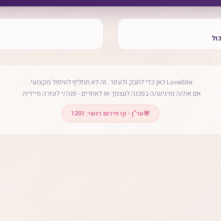
ול
LoveSite כאן כדי לחבק ולעזור. זה לא תחליף לטיפול מקצועי.
אם את/ה מרגיש/ה בסכנה לעצמך או לאחרים - פנה/י לעזרה מיידית.
🚨
ער"ן - קו חירום רגשי: 1201