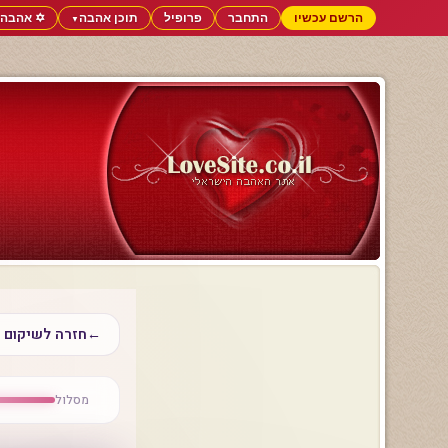
הרשם עכשיו
התחבר
פרופיל
תוכן אהבה
✡️ אהבה 
▼
←
חזרה לשיקום ה
מסלול