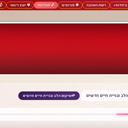
ביהדות
רשת האהבה
💬 פורומים
💕 הכרויות
💬 יעוץ ריגשי
📬
▼
לב ובניית חיים חדשים
🌱
שיקום הלב ובניית חיים חדשים