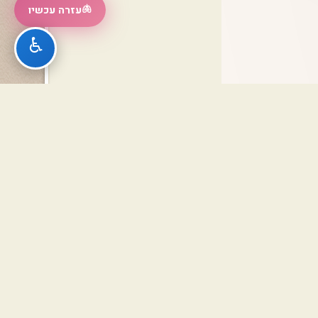
🫁
עזרה עכשיו
♿