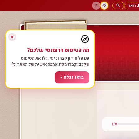
 דואר
🔍
|
🖱️
🌹
דף הבית
גולשים כותבים
הרשם עכשיו
התחבר
צימרים רומנטיים
חנות המתנות
1/6