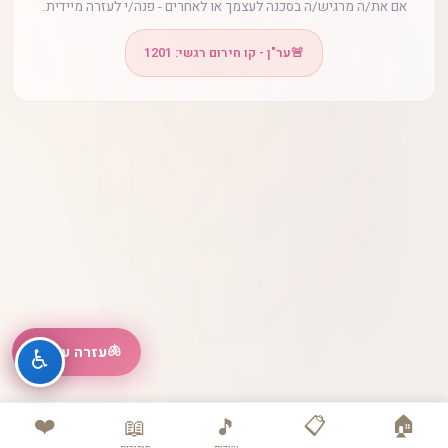
אם את/ה מרגיש/ה בסכנה לעצמך או לאחרים - פנה/י לעזרה מיידית.
🚨
ער"ן - קו חירום רגשי: 1201
🫁
עזרה עכשיו
♿
❤️
📋
🏠
📖
🎵