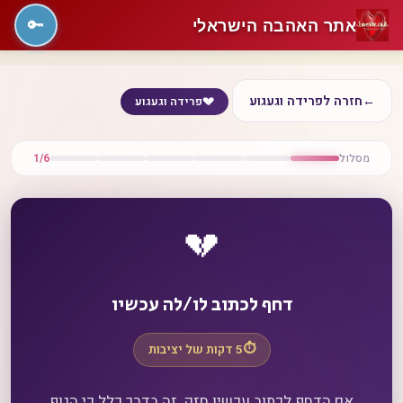
אתר האהבה הישראלי
🔑
←
חזרה לפרידה וגעגוע
💔
פרידה וגעגוע
מסלול
1/6
💔
דחף לכתוב לו/לה עכשיו
⏱️
5 דקות של יציבות
אם הדחף לכתוב עכשיו חזק, זה בדרך כלל כי הגוף