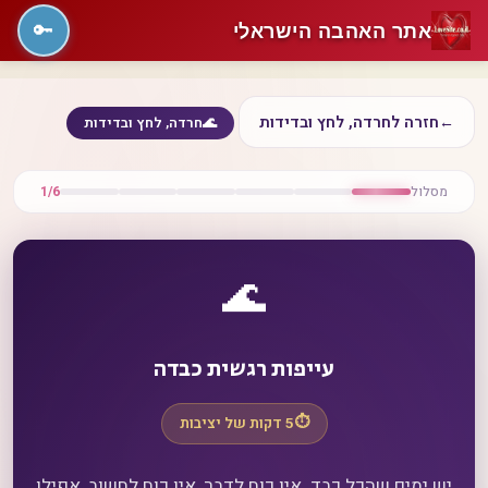
אתר האהבה הישראלי
🔑
←
חזרה לחרדה, לחץ ובדידות
🌊
חרדה, לחץ ובדידות
מסלול
1/6
🌊
עייפות רגשית כבדה
⏱️
5 דקות של יציבות
יש ימים שהכל כבד. אין כוח לדבר, אין כוח לחשוב, אפילו