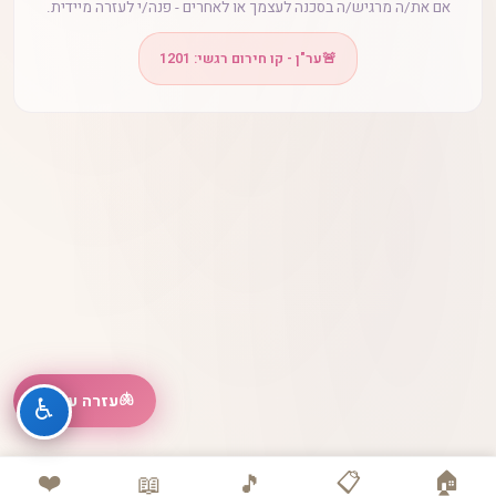
אם את/ה מרגיש/ה בסכנה לעצמך או לאחרים - פנה/י לעזרה מיידית.
🚨
ער"ן - קו חירום רגשי: 1201
🫁
עזרה עכשיו
♿
❤️
📋
🏠
📖
🎵