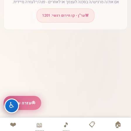
אם את/ה מרגיש/ה בסכנה לעצמך או לאחרים - פנה/י לעזרה מיידית.
🚨
ער"ן - קו חירום רגשי: 1201
🫁
עזרה עכשיו
♿
❤️
📋
🏠
📖
🎵