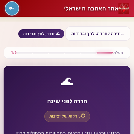
אתר האהבה הישראלי
🔑
←
חזרה לחרדה, לחץ ובדידות
🌊
חרדה, לחץ ובדידות
מסלול
1/6
🌊
חרדה לפני שינה
⏱️
5 דקות של יציבות
הרגע שהראש נוגע בכרית, המחשבות מתחילות לרוץ.