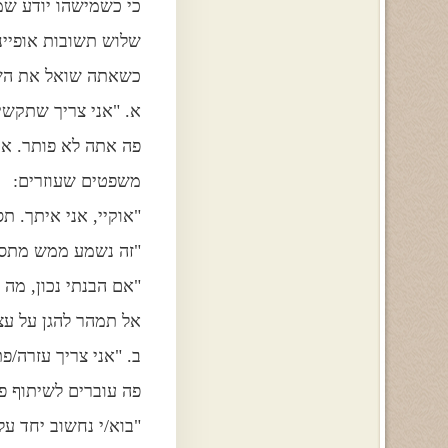
כי כשמישהו יודע שמ
שלוש תשובות אופייני
כשאתה שואל את השא
א. "אני צריך שתקשיב
פה אתה לא פותר. א
משפטים שעוזרים:
"אוקיי, אני איתך. תס
"זה נשמע ממש מתסכ
"אם הבנתי נכון, מה 
אל תמהר להגן על עצ
ב. "אני צריך עזרה/פת
פה עוברים לשיתוף פ
"בוא/י נחשוב יחד על