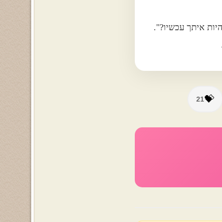
יות איתך עכשיו?".
💝
21