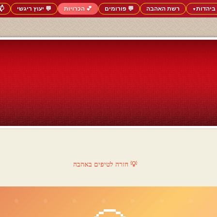
ביהדות
רשת האהבה
💬 פורומים
💕 הכרויות
💬 יעוץ ריגשי
📬
▼
💡 חזרה לטיפים באהבה