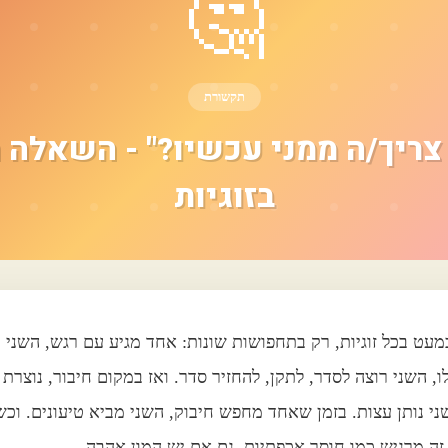
🤔
תקשורת
צריך/ה ממני עכשיו?" - השאלה 
בזוגיות
עט בכל זוגיות, רק בתחפושות שונות: אחד מגיע עם רגש, השני מ
, השני רוצה לסדר, לתקן, להחזיר סדר. ואז במקום חיבור, נוצרת 
י נותן עצות. בזמן שאחד מחפש חיבוק, השני מביא טיעונים. וכש
 זה מרגיש כמו חוסר אכפתיות, גם אם יש המון אהבה.