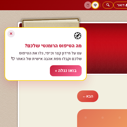
 דואר
🔍
|
🖱️
🌹
דף הבית
גולשים כותבים
הרשם עכשיו
התחבר
צימרים רומנטיים
חנות המתנות
הבא
←