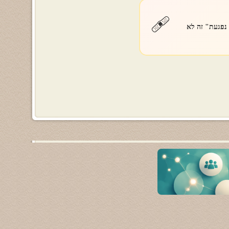
🩹
 נפגעת" זה לא