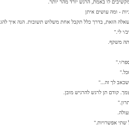
קשיבים לו באמת, הרגש יורד מהר יותר.
ות - ומה עושים איתן
לה הזאת, בדרך כלל תקבל אחת משלוש תשובות. הנה איך להגי
/י לי."
תה משקף.
פר/י."
ל."
שכאב לך זה..."
מך. קודם תן לרגש להרגיש מובן.
רון."
עולה.
 שתי אפשרויות."