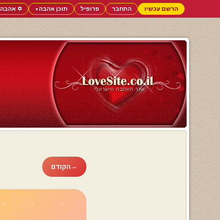
הרשם עכשיו
התחבר
פרופיל
תוכן אהבה
✡️ אהבה 
▼
→
הקודם