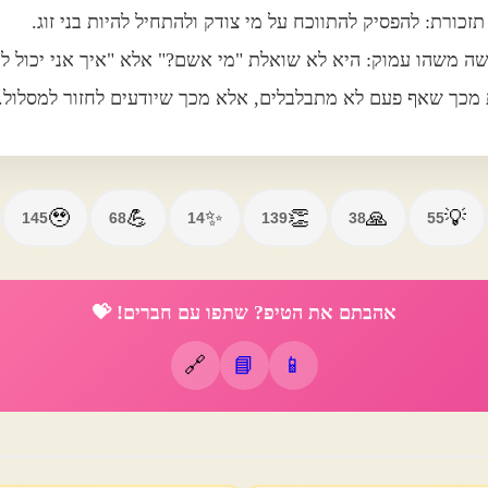
זכורת: להפסיק להתווכח על מי צודק ולהתחיל להיות בני זוג.
שה משהו עמוק: היא לא שואלת "מי אשם?" אלא "איך אני יכול לה
ית מכך שאף פעם לא מתבלבלים, אלא מכך שיודעים לחזור למסלול.
🥹
💪
✨
👏
🙏
💡
145
68
14
139
38
55
אהבתם את הטיפ? שתפו עם חברים! 💝
🔗
📘
📱