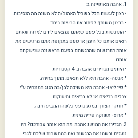
1. אהבה מאופיינת ב:
• רצון לעשות הכל בשביל האהוב/ה לא משנה מה הנסיבות.
• ברצון משותף לפתור את הבעיות ביחד.
• התרגשות בכל פעם שאתם נמצאים לידם למרות שאתם
רואים אותם כל הזמן או פעם בתקופה אתם מרגישים את
אותה התרגשות שהרגשתם בפעם הראשונה שנישקתם
אותם
• היוונים מגדירים אהבה ב-4 קטגוריות:
* אגפה- אהבה היא ללא תנאים. מתוך בחירה.
* פיי ליאו- אהבה היא משיכה לבן/בת הזוג המונחית ע"י
צרכים בריאים או לא בריאים ותשוקות.
* חוזק- הצורך במגע גופני כלשהו המביע חיבה.
* ארוס- תשוקה פיזית מינית.
2. הגדירו את המושג אהבה. מה הוא אומר עבורכם? היו
נועזים ורשמו את הרגשות ואת המחשבות שלכם לגבי