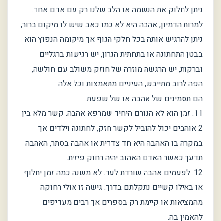
ניתן לחלוק את הנשמה או הלב שלנו רק עם אדם אחד.
למרות הדמיון, אהבה היא לא כמו כאב שיש לו מיקום ברור,
ניתן להרגיש אותה בכל חלקי הגוף אך מיקומה הנפוץ הוא
בבטן התחתונה או בתחתית הגרון, יש רגישות ברגליים
וברקות, יש הרגשה מוזרה של חוזק משולב עם חולשה,
הפה לרוב מתייבש, העיניים מתאמצות וכל אלה
הם תסמינים של אהבה או של שפעת.
11. זמן הוא לא הגורם היחיד שמרפא אהבה. קשר מלא בין
2 אוהבים יכול להוביל לקשר חזק, לחתונה וילדים אך
במקרה בו האהבה היא חד צדדית או אהבה בסתר, האהבה
תדעך כאשר האדם האהוב יהיה רחוק פיזית.
12. לפעמים אהבה שורדת לעד. לא משנה כמה זמן יחלוף
או באילו קשיים נתקלתם בדרך. גישה זו אולי רחוקה
מהמציאות או קיימת רק בספרים אך רבים מעדיפים
להאמין בה.