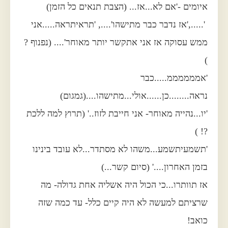
איומים -'אם לא...אז... (הצבת תנאים כל הזמן)
'.....,'אז נדבר כבר מתישהו'...., 'תראיתראה.....אני
ממש עסוקה אז אני אתקשר יותר מאוחר'.... (נפנוף ?
)
'אממממממ.....כבר
נראה........כן......אולי...מתישהו....(גמגום)
'יו...נהייה מאוחר- אני חייבת לזוז..' (תרוץ למה ללכת
?! )
'תשמעיתשמע...משהו לא מסתדר...לא עובד בינינו
בזמן האחרון....' (סיום קשר...)
אז תוותרו...כי הכול היה אשליה אחת גדולה- מה
שרציתם למעשה לא היה קיים כלל- עד כמה שזה
כואב!