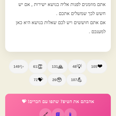
אתם מוזמנים לפנות אליה בנושא ישירות , אם יש
חשש לכך שמשלים אתכם .
אם אתם חוששים ויש לכם שאלות בנושא היא כאן
למענכם .
❤️
✨
👏
🙏
💡
149
61
131
48
105
💝
🥹
💪
72
26
107
אהבתם את הטיפ? שתפו עם חברים! 💝
🔗
📘
📱