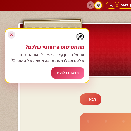
 דואר
🔍
|
🖱️
🌹
דף הבית
גולשים כותבים
הרשם עכשיו
התחבר
צימרים רומנטיים
חנות המתנות
הבא
←