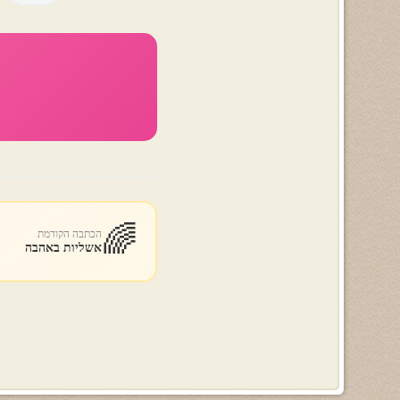
🌈
הכתבה הקודמת
אשליות באהבה