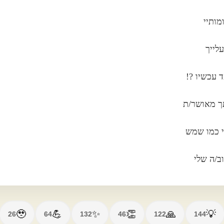
ותיי
לייך
ד עכשיו ?!
ך מאושר/ת
י כמו שמש
ב/ה שלי
🥹
💪
✨
👏
🙏
💡
26
64
132
46
122
144