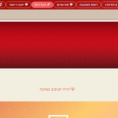
ביהדות
רשת האהבה
💬 פורומים
💕 הכרויות
💬 יעוץ ריגשי
📬
▼
💡 חזרה לטיפים באהבה