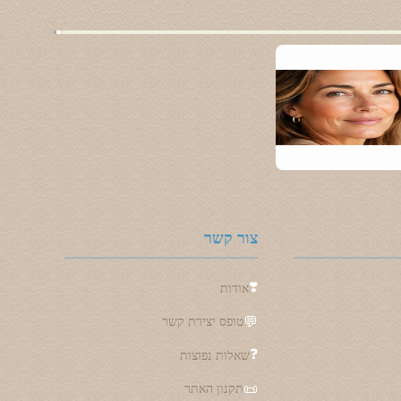
צור קשר
❣️
אודות
💬
טופס יצירת קשר
❓
שאלות נפוצות
📜
תקנון האתר