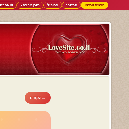
הרשם עכשיו
התחבר
פרופיל
תוכן אהבה
✡️ אהבה 
▼
→
הקודם