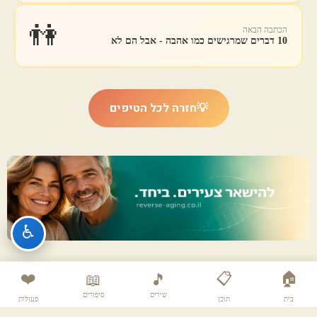
👫
הכתבה הבאה
10 דברים שמרגישים כמו אהבה - אבל הם לא
💡
חזרה לכל הטיפים
♿
❤️
📋
🏠
📖
🎵
שירים
סיפורים
בית
תוכן
פעולות