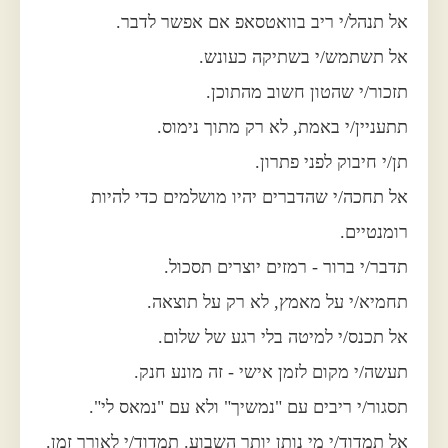
אל תנהל/י ריב בוואטסאפ אם אפשר לדבר.
אל תשתמש/י בשתיקה כעונש.
תזכור/י שהטון חשוב מהתוכן.
תתעניין/י באמת, לא רק מתוך נימוס.
תן/י חיבוק לפני פתרון.
אל תחכה/י שהדברים יהיו מושלמים כדי להיות
רומנטיים.
תדבר/י ברור - רמזים יוצרים תסכול.
תחמיא/י על מאמץ, לא רק על תוצאה.
אל תכנס/י למיטה בלי רגע של שלום.
תעשה/י מקום לזמן אישי - זה מונע חנק.
תסגור/י ריבים עם "נמשיך" ולא עם "נמאס לי".
אל תמדוד/י מי נותן יותר השבוע. תמדוד/י לאורך זמן.