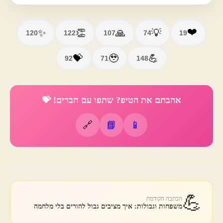
❤️
✨
👏
🙏
💡
120
122
107
74
19
💝
🥹
💪
92
71
148
אהבתם את הטיפ? שתפו עם חברים! 💝
🔗
📘
📱
💪
הכתבה הקודמת
משפחות וגבולות: איך מציבים גבול להורים בלי מלחמה