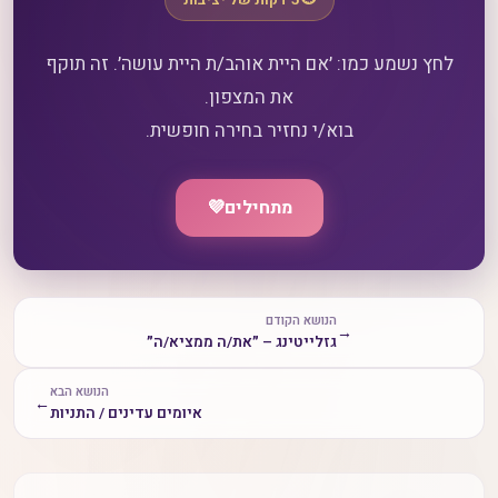
5 דקות של יציבות
לחץ נשמע כמו: ׳אם היית אוהב/ת היית עושה׳. זה תוקף
בוא/י נחזיר בחירה חופשית.
מתחילים
💜
הנושא הקודם
→
גזלייטינג – ״את/ה ממציא/ה״
הנושא הבא
←
איומים עדינים / התניות