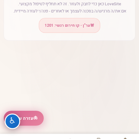
LoveSite כאן כדי לחבק ולעזור. זה לא תחליף לטיפול מקצועי.
אם את/ה מרגיש/ה בסכנה לעצמך או לאחרים - פנה/י לעזרה מיידית.
🚨
ער"ן - קו חירום רגשי: 1201
🫁
עזרה עכשיו
♿