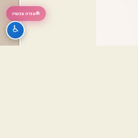
🫁
עזרה עכשיו
♿