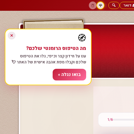
 דואר
🔍
|
🖱️
🌹
דף הבית
גולשים כותבים
הרשם עכשיו
התחבר
צימרים רומנטיים
חנות המתנות
1/6