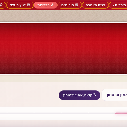
ביהדות
רשת האהבה
💬 פורומים
💕 הכרויות
💬 יעוץ ריגשי
📬
▼
ון וביטחון
🔍
קנאה, אמון וביטחון