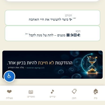
הקודם
→
✨ כיצד להעשיר את חיי האהבה
הבא
←
🫱🏻‍🫲🏼 מגעים – לתת על מנת לקבל
♿
❤️
📋
🏠
📖
🎵
שירים
סיפורים
בית
תוכן
פעולות