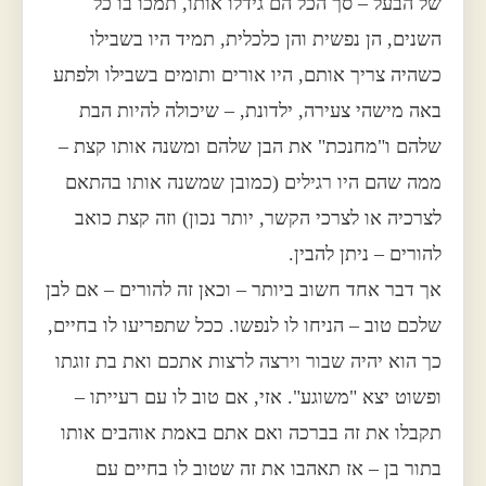
של הבעל – סך הכל הם גידלו אותו, תמכו בו כל
השנים, הן נפשית והן כלכלית, תמיד היו בשבילו
כשהיה צריך אותם, היו אורים ותומים בשבילו ולפתע
באה מישהי צעירה, ילדונת, – שיכולה להיות הבת
שלהם ו"מחנכת" את הבן שלהם ומשנה אותו קצת –
ממה שהם היו רגילים (כמובן שמשנה אותו בהתאם
לצרכיה או לצרכי הקשר, יותר נכון) וזה קצת כואב
להורים – ניתן להבין.
אך דבר אחד חשוב ביותר – וכאן זה להורים – אם לבן
שלכם טוב – הניחו לו לנפשו. ככל שתפריעו לו בחיים,
כך הוא יהיה שבור וירצה לרצות אתכם ואת בת זוגתו
ופשוט יצא "משוגע". אזי, אם טוב לו עם רעייתו –
תקבלו את זה בברכה ואם אתם באמת אוהבים אותו
בתור בן – אז תאהבו את זה שטוב לו בחיים עם