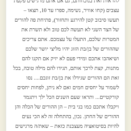
להראות זאת בנוכחותם, גם אם אתם מרגישים פקעת
עצבים (קחו אוויר, נשימה, ספרו עד 10, תצאו –
תעשו סיבוב קטן להירגע ותחזור), פתיחת פה להורים
של הצד השני לא תעשה לכם טוב ולא תשרת את
המטרות שלכם, התעלו על עצמכם. אתם צריכים
שההורים של בן/בת הזוג יהיו מליצי יושר שלכם
ושיאהבו אתכם ומידי פעם לא יזיק אם תקנו להם
מתנות, קצת לרכך אותם, תגידו להם מילה טובה, בכל
זאת הם ההורים שגידלו את בן/בת זוגכם.... נסו
לשמור על יחסים חמים ואם לא ניתן, לפחות יחסים
קורקטיים... ותראו שעם השנים הכל ילך ויתגמד
ויקבלו אתכם כמו בני בית – הן ההורים של הכלה והן
ההורים של החתן. נכון, בהתחלה זה לא הכי נעים
להיות בסיטואציה מעצבנת כזאת – שאת/ה מרגישים