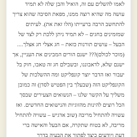
לאמו להשלים עם זה, הואיל והבן שלה לא תמיד
עושה מה שהיא רוצה ממנו, מפאת הסיבה שהוא צריך
להתחשב הרבה ברעייתו (הלו זאת את). לעיתים
שמזמינים בחגים – לא תמיד ניתן ללכת רק לצד של
הבעל – עושים תורנות כזאת – חג אצלי חג אצלך....
(מוכר לכולם)??? ישנם הורים המבינים את העניין, אך
ישנם שלא, לדאבוננו, ובשבילם חג זה טאבו, חוק בל
יעבור ואז הדבר יוצר קונפליקט ומה ההשלכות של
הקונפליקט הזה (שבעלך בין הפטיש לסדן) זה כמובן
משליך על הקשר שלנו – הנשואים הצעירים שבסך
הכל רוצים להינות מהזוגיות והנישואים החדשים. ואז
עשויה להתחיל מריבה (שוב אדגיש – עשויה להתחיל
מריבה, לא בטוח שתקרה, אם הבעל והאישה ברי
דעת ויודעים כיצד לפתור את הבעיה בדרך