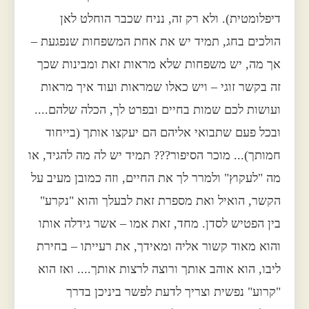
דיפלומטית). ולא רק זה, נניח שכבר הוחלט לאן
הולכים בחג, תמיד יש את אחת המשפחות שנפגעת –
אך מה, יש משפחות שלא מראות זאת ומבינות שכך
זה בקשר זוגי – ויש כאלו שמראות ועוד איך מראות
ועושות לכם שמות בחיים ובפרט לך, הכלה שלהם....
ובכל פעם שתבואי אליהם הם יעקצו אותך (בייחוד
חמותך)... מוכר הסיפור??? תמיד יש לה מה להגיד, או
מה "לעקוץ" ולמרר לך את החיים, וזה כמובן מעיב על
הקשר, הואיל ואת מספרת זאת לבעלך והוא "נקרע"
בין הפטיש לסדן. מחד, זאת אמו – אשר גידלה אותו
והוא מאוד קשור אליה ומאידך, את רעייתו – בחירת
ליבו, הוא אוהב אותך ורוצה לרצות אותך.... ואז הוא
"קרוע" נפשית וצריך לדעת לפשר ביניכן בדרך