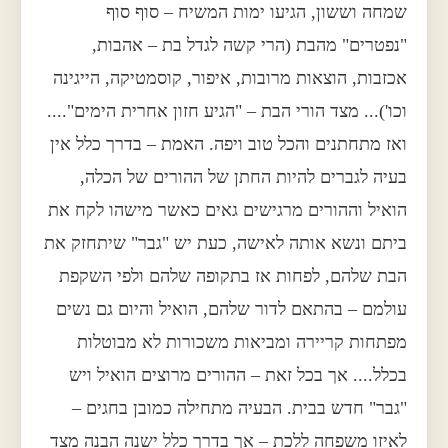
שמחה וששון, הגיעו ימות המשיח – סוף סוף
"נפטרים" מהבת (הרי קשה לגדל בת – אהבות,
אכזבות, הוצאות מרובות, איפור, קוסמטיקה, הייגינה
וכו')... מצד הורי הבת – "הגיע חזון אחרית הימים"....
ואז מתחתנים והכל טוב ויפה. האמת – בדרך כלל אין
בעיה לגברים להיות החתן של ההורים של הכלה,
הואיל וההורים מרגישים גאים כאשר מישהו לקח את
ביתם ונשא אותה לאישה, כעת יש "גבר" שיתחזק את
הבת שלהם, לפחות אז בתקופה שלהם ולפי השקפת
עולמם – בהתאם לדור שלהם, הואיל והיום גם נשים
מפתחות קריירה ומביאות משכורות לא מבוטלות
בכלל.... אך בכל זאת – ההורים מרוצים הואיל ויש
"גבר" חדש בבית. הבעיה מתחילה כמובן בחגים –
לאיזו משפחה ללכת – אך בדרך כלל ישנה הבנה מצד