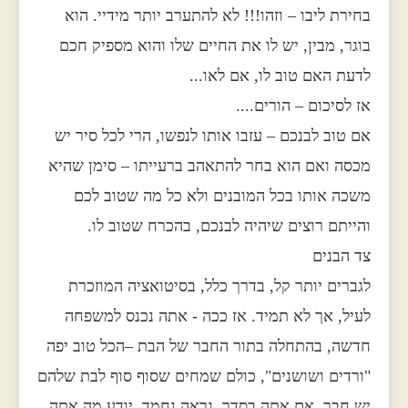
בחירת ליבו – וזהו!!! לא להתערב יותר מידיי. הוא
בוגר, מבין, יש לו את החיים שלו והוא מספיק חכם
לדעת האם טוב לו, אם לאו...
אז לסיכום – הורים....
אם טוב לבנכם – עזבו אותו לנפשו, הרי לכל סיר יש
מכסה ואם הוא בחר להתאהב ברעייתו – סימן שהיא
משכה אותו בכל המובנים ולא כל מה שטוב לכם
והייתם רוצים שיהיה לבנכם, בהכרח שטוב לו.
צד הבנים
לגברים יותר קל, בדרך כלל, בסיטואציה המוזכרת
לעיל, אך לא תמיד. אז ככה - אתה נכנס למשפחה
חדשה, בהתחלה בתור החבר של הבת –הכל טוב יפה
"ורדים ושושנים", כולם שמחים שסוף סוף לבת שלהם
יש חבר. אם אתה בסדר, נראה נחמד, יודע מה אתה