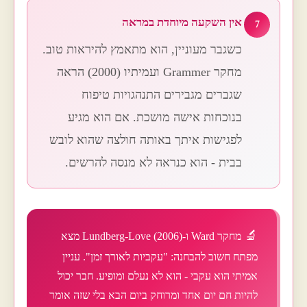
אין השקעה מיוחדת במראה
7
כשגבר מעוניין, הוא מתאמץ להיראות טוב.
מחקר Grammer ועמיתיו (2000) הראה
שגברים מגבירים התנהגויות טיפוח
בנוכחות אישה מושכת. אם הוא מגיע
לפגישות איתך באותה חולצה שהוא לובש
בבית - הוא כנראה לא מנסה להרשים.
מחקר Ward ו-Lundberg-Love (2006) מצא
מפתח חשוב להבחנה: "עקביות לאורך זמן". עניין
אמיתי הוא עקבי - הוא לא נעלם ומופיע. חבר יכול
להיות חם יום אחד ומרוחק ביום הבא בלי שזה אומר