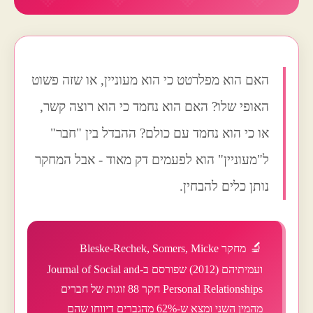
האם הוא מפלרטט כי הוא מעוניין, או שזה פשוט
האופי שלו? האם הוא נחמד כי הוא רוצה קשר,
או כי הוא נחמד עם כולם? ההבדל בין "חבר"
ל"מעוניין" הוא לפעמים דק מאוד - אבל המחקר
נותן כלים להבחין.
מחקר Bleske-Rechek, Somers, Micke
ועמיתיהם (2012) שפורסם ב-Journal of Social and
Personal Relationships חקר 88 זוגות של חברים
מהמין השני ומצא ש-62% מהגברים דיווחו שהם