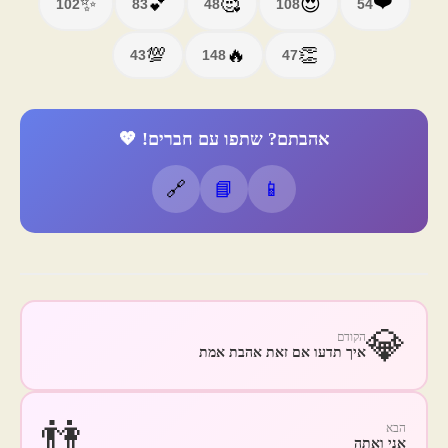
❤️
✨
💕
🥰
😍
102
83
48
108
54
💯
🔥
👏
43
148
47
אהבתם? שתפו עם חברים! 💖
🔗
📘
📱
💎
הקודם
איך תדעו אם זאת אהבת אמת
👫
הבא
אני ואתה