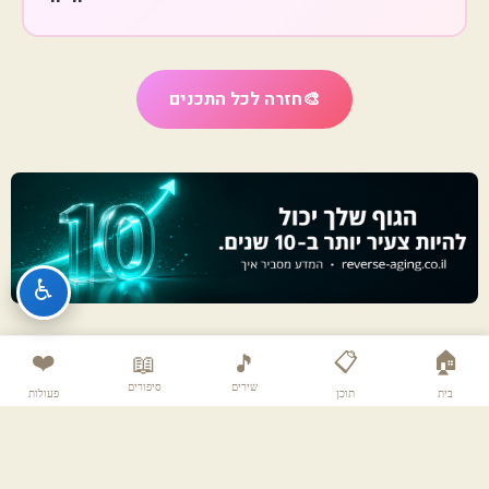
🎨
חזרה לכל התכנים
♿
❤️
📋
🏠
📖
🎵
שירים
סיפורים
בית
תוכן
פעולות