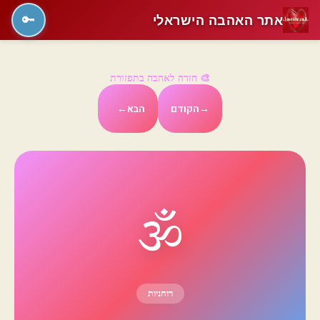
אתר האהבה הישראלי
🔑
🎨 חזרה לאהבה בתפזורת
→
הקודם
הבא
←
🕉️
רוחניות