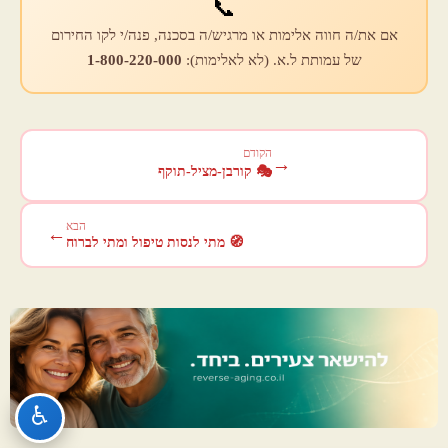
📞
אם את/ה חווה אלימות או מרגיש/ה בסכנה, פנה/י לקו החירום
של עמותת ל.א. (לא לאלימות):
1-800-220-000
הקודם
→
🎭 קורבן-מציל-תוקף
הבא
←
🧭 מתי לנסות טיפול ומתי לברוח
♿