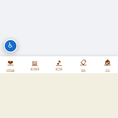
♿
❤️
📋
🏠
📖
🎵
שירים
סיפורים
בית
תוכן
פעולות