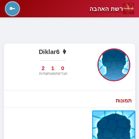
רשת האהבה
🔑
👩 Diklar6
....................
2
1
0
חברים
תמונות
צפיות
תמונות