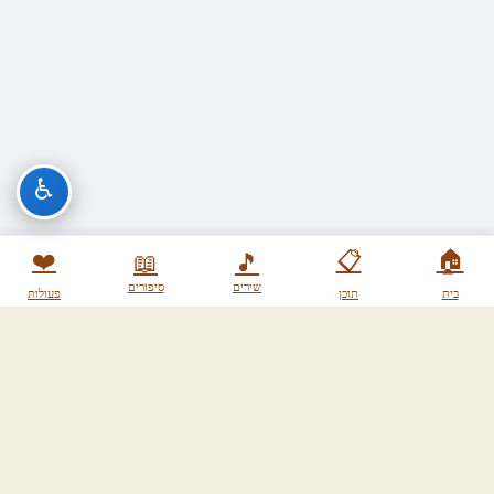
♿
❤️
📋
🏠
📖
🎵
שירים
סיפורים
בית
תוכן
פעולות