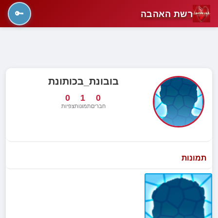
רשת האהבה
🔑
בובונת_בכותונת
0
1
0
חברים
תמונות
צפיות
תמונות