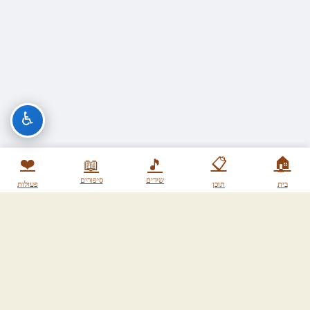
♿
❤️
📋
🏠
📖
🎵
שירים
סיפורים
בית
תוכן
פעולות