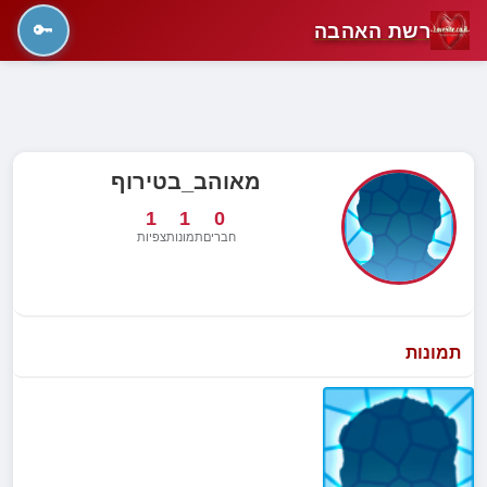
רשת האהבה
🔑
מאוהב_בטירוף
1
1
0
חברים
תמונות
צפיות
תמונות