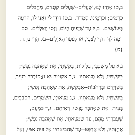
ב,טו אֶחֱזוּ לָנוּ, שֻׁעָלִים--שֻׁעָלִים קְטַנִּים, מְחַבְּלִים
כְּרָמִים; וּכְרָמֵינוּ, סְמָדַר. ב,טז דּוֹדִי לִי וַאֲנִי לוֹ, הָרֹעֶה
בַּשּׁוֹשַׁנִּים. ב,יז עַד שֶׁיָּפוּחַ הַיּוֹם, וְנָסוּ הַצְּלָלִים: סֹב
דְּמֵה לְךָ דוֹדִי לִצְבִי, אוֹ לְעֹפֶר הָאַיָּלִים--עַל הָרֵי בָתֶר.
{ס}
ג,א עַל מִשְׁכָּבִי, בַּלֵּילוֹת, בִּקַּשְׁתִּי, אֵת שֶׁאָהֲבָה נַפְשִׁי;
בִּקַּשְׁתִּיו, וְלֹא מְצָאתִיו. ג,ב אָקוּמָה נָּא וַאֲסוֹבְבָה בָעִיר,
בַּשְּׁוָקִים וּבָרְחֹבוֹת--אֲבַקְשָׁה, אֵת שֶׁאָהֲבָה נַפְשִׁי;
בִּקַּשְׁתִּיו, וְלֹא מְצָאתִיו. ג,ג מְצָאוּנִי, הַשֹּׁמְרִים, הַסֹּבְבִים,
בָּעִיר: אֵת שֶׁאָהֲבָה נַפְשִׁי, רְאִיתֶם. ג,ד כִּמְעַט,
שֶׁעָבַרְתִּי מֵהֶם, עַד שֶׁמָּצָאתִי, אֵת שֶׁאָהֲבָה נַפְשִׁי;
אֲחַזְתִּיו, וְלֹא אַרְפֶּנּוּ--עַד שֶׁהֲבֵיאתִיו אֶל בֵּית אִמִּי, וְאֶל