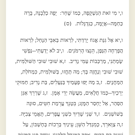
ו,י מִי זֹאת הַנִּשְׁקָפָה, כְּמוֹ שָׁחַר: יָפָה כַלְּבָנָה, בָּרָה
כַּחַמָּה--אֲיֻמָּה, כַּנִּדְגָּלוֹת. {ס}
ו,יא אֶל גִּנַּת אֱגוֹז יָרַדְתִּי, לִרְאוֹת בְּאִבֵּי הַנָּחַל; לִרְאוֹת
הֲפָרְחָה הַגֶּפֶן, הֵנֵצוּ הָרִמֹּנִים. ו,יב לֹא יָדַעְתִּי--נַפְשִׁי
שָׂמַתְנִי, מַרְכְּבוֹת עַמִּי נָדִיב. ז,א שׁוּבִי שׁוּבִי הַשּׁוּלַמִּית,
שׁוּבִי שׁוּבִי וְנֶחֱזֶה בָּךְ; מַה תֶּחֱזוּ, בַּשּׁוּלַמִּית, כִּמְחֹלַת,
הַמַּחֲנָיִם. ז,ב מַה יָּפוּ פְעָמַיִךְ בַּנְּעָלִים, בַּת נָדִיב; חַמּוּקֵי
יְרֵכַיִךְ--כְּמוֹ חֲלָאִים, מַעֲשֵׂה יְדֵי אָמָּן. ז,ג שָׁרְרֵךְ אַגַּן
הַסַּהַר, אַל יֶחְסַר הַמָּזֶג; בִּטְנֵךְ עֲרֵמַת חִטִּים, סוּגָה
בַּשּׁוֹשַׁנִּים. ז,ד שְׁנֵי שָׁדַיִךְ כִּשְׁנֵי עֳפָרִים, תָּאֳמֵי צְבִיָּה.
ז,ה צַוָּארֵךְ, כְּמִגְדַּל הַשֵּׁן; עֵינַיִךְ בְּרֵכוֹת בְּחֶשְׁבּוֹן, עַל