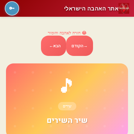
אתר האהבה הישראלי
🔑
😂 חזרה לאהבה והומור
→
הקודם
הבא
←
🎵
שירים
שיר השירים