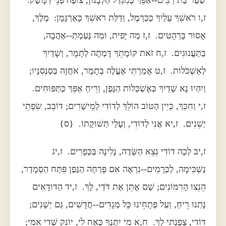
שַׁעַר בַּת רַבִּים--אַפֵּךְ כְּמִגְדַּל הַלְּבָנוֹן, צוֹפֶה פְּנֵי דַמָּשֶׂק.
ז,ו רֹאשֵׁךְ עָלַיִךְ כַּכַּרְמֶל, וְדַלַּת רֹאשֵׁךְ כָּאַרְגָּמָן: מֶלֶךְ,
אָסוּר בָּרְהָטִים. ז,ז מַה יָּפִית, וּמַה נָּעַמְתְּ--אַהֲבָה,
בַּתַּעֲנוּגִים. ז,ח זֹאת קוֹמָתֵךְ דָּמְתָה לְתָמָר, וְשָׁדַיִךְ
לְאַשְׁכֹּלוֹת. ז,ט אָמַרְתִּי אֶעֱלֶה בְתָמָר, אֹחֲזָה בְּסַנְסִנָּיו;
וְיִהְיוּ נָא שָׁדַיִךְ כְּאֶשְׁכְּלוֹת הַגֶּפֶן, וְרֵיחַ אַפֵּךְ כַּתַּפּוּחִים.
ז,י וְחִכֵּךְ, כְּיֵין הַטּוֹב הוֹלֵךְ לְדוֹדִי לְמֵישָׁרִים; דּוֹבֵב, שִׂפְתֵי
יְשֵׁנִים. ז,יא אֲנִי לְדוֹדִי, וְעָלַי תְּשׁוּקָתוֹ. {ס}
ז,יב לְכָה דוֹדִי נֵצֵא הַשָּׂדֶה, נָלִינָה בַּכְּפָרִים. ז,יג
נַשְׁכִּימָה, לַכְּרָמִים--נִרְאֶה אִם פָּרְחָה הַגֶּפֶן פִּתַּח הַסְּמָדַר,
הֵנֵצוּ הָרִמּוֹנִים; שָׁם אֶתֵּן אֶת דֹּדַי, לָךְ. ז,יד הַדּוּדָאִים
נָתְנוּ רֵיחַ, וְעַל פְּתָחֵינוּ כָּל מְגָדִים--חֲדָשִׁים, גַּם יְשָׁנִים;
דּוֹדִי, צָפַנְתִּי לָךְ. ח,א מִי יִתֶּנְךָ כְּאָח לִי, יוֹנֵק שְׁדֵי אִמִּי;