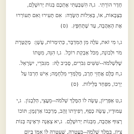
חֶדֶר הוֹרָתִי. ג,ה הִשְׁבַּעְתִּי אֶתְכֶם בְּנוֹת יְרוּשָׁלִַם,
בִּצְבָאוֹת, אוֹ, בְּאַיְלוֹת הַשָּׂדֶה: אִם תָּעִירוּ וְאִם תְּעוֹרְרוּ
אֶת הָאַהֲבָה, עַד שֶׁתֶּחְפָּץ. {ס}
ג,ו מִי זֹאת, עֹלָה מִן הַמִּדְבָּר, כְּתִימְרוֹת, עָשָׁן: מְקֻטֶּרֶת
מֹר וּלְבוֹנָה, מִכֹּל אַבְקַת רוֹכֵל. ג,ז הִנֵּה, מִטָּתוֹ
שֶׁלִּשְׁלֹמֹה--שִׁשִּׁים גִּבֹּרִים, סָבִיב לָהּ: מִגִּבֹּרֵי, יִשְׂרָאֵל.
ג,ח כֻּלָּם אֲחֻזֵי חֶרֶב, מְלֻמְּדֵי מִלְחָמָה; אִישׁ חַרְבּוֹ עַל
יְרֵכוֹ, מִפַּחַד בַּלֵּילוֹת. {ס}
ג,ט אַפִּרְיוֹן, עָשָׂה לוֹ הַמֶּלֶךְ שְׁלֹמֹה--מֵעֲצֵי, הַלְּבָנוֹן. ג,י
עַמּוּדָיו, עָשָׂה כֶסֶף, רְפִידָתוֹ זָהָב, מֶרְכָּבוֹ אַרְגָּמָן; תּוֹכוֹ
רָצוּף אַהֲבָה, מִבְּנוֹת יְרוּשָׁלִָם. ג,יא צְאֶנָה וּרְאֶינָה בְּנוֹת
צִיּוֹן, בַּמֶּלֶךְ שְׁלֹמֹה--בָּעֲטָרָה, שֶׁעִטְּרָה לּוֹ אִמּוֹ בְּיוֹם