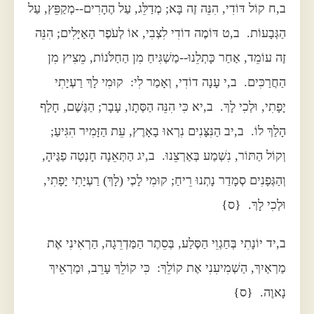
ב,ח קוֹל דּוֹדִי, הִנֵּה זֶה בָּא; מְדַלֵּג, עַל הֶהָרִים--מְקַפֵּץ, עַל
הַגְּבָעוֹת. ב,ט דּוֹמֶה דוֹדִי לִצְבִי, אוֹ לְעֹפֶר הָאַיָּלִים; הִנֵּה
זֶה עוֹמֵד, אַחַר כָּתְלֵנוּ--מַשְׁגִּיחַ מִן הַחַלֹּנוֹת, מֵצִיץ מִן
הַחֲרַכִּים. ב,י עָנָה דוֹדִי, וְאָמַר לִי: קוּמִי לָךְ רַעְיָתִי
יָפָתִי, וּלְכִי לָךְ. ב,יא כִּי הִנֵּה הַסְּתָו, עָבָר; הַגֶּשֶׁם, חָלַף
הָלַךְ לוֹ. ב,יב הַנִּצָּנִים נִרְאוּ בָאָרֶץ, עֵת הַזָּמִיר הִגִּיעַ;
וְקוֹל הַתּוֹר, נִשְׁמַע בְּאַרְצֵנוּ. ב,יג הַתְּאֵנָה חָנְטָה פַגֶּיהָ,
וְהַגְּפָנִים סְמָדַר נָתְנוּ רֵיחַ; קוּמִי לָכְי (לָךְ) רַעְיָתִי יָפָתִי,
וּלְכִי לָךְ. {ס}
ב,יד יוֹנָתִי בְּחַגְוֵי הַסֶּלַע, בְּסֵתֶר הַמַּדְרֵגָה, הַרְאִינִי אֶת
מַרְאַיִךְ, הַשְׁמִיעִנִי אֶת קוֹלֵךְ: כִּי קוֹלֵךְ עָרֵב, וּמַרְאֵיךְ
נָאוֶה. {ס}