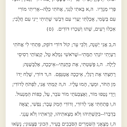
פְּרִי מְגָדָיו. ה,א בָּאתִי לְגַנִּי, אֲחֹתִי כַלָּה--אָרִיתִי מוֹרִי
עִם בְּשָׂמִי, אָכַלְתִּי יַעְרִי עִם דִּבְשִׁי שָׁתִיתִי יֵינִי עִם חֲלָבִי;
אִכְלוּ רֵעִים, שְׁתוּ וְשִׁכְרוּ דּוֹדִים. {ס}
ה,ב אֲנִי יְשֵׁנָה, וְלִבִּי עֵר; קוֹל דּוֹדִי דוֹפֵק, פִּתְחִי לִי אֲחֹתִי
רַעְיָתִי יוֹנָתִי תַמָּתִי--שֶׁרֹּאשִׁי נִמְלָא טָל, קְוֻצּוֹתַי רְסִיסֵי
לָיְלָה. ה,ג פָּשַׁטְתִּי, אֶת כֻּתָּנְתִּי--אֵיכָכָה, אֶלְבָּשֶׁנָּה;
רָחַצְתִּי אֶת רַגְלַי, אֵיכָכָה אֲטַנְּפֵם. ה,ד דּוֹדִי, שָׁלַח יָדוֹ
מִן הַחֹר, וּמֵעַי, הָמוּ עָלָיו. ה,ה קַמְתִּי אֲנִי, לִפְתֹּחַ לְדוֹדִי;
וְיָדַי נָטְפוּ מוֹר, וְאֶצְבְּעֹתַי מוֹר עֹבֵר, עַל, כַּפּוֹת הַמַּנְעוּל.
ה,ו פָּתַחְתִּי אֲנִי לְדוֹדִי, וְדוֹדִי חָמַק עָבָר; נַפְשִׁי, יָצְאָה
בְדַבְּרוֹ--בִּקַּשְׁתִּיהוּ וְלֹא מְצָאתִיהוּ, קְרָאתִיו וְלֹא עָנָנִי.
ה,ז מְצָאֻנִי הַשֹּׁמְרִים הַסֹּבְבִים בָּעִיר, הִכּוּנִי פְצָעוּנִי; נָשְׂאוּ