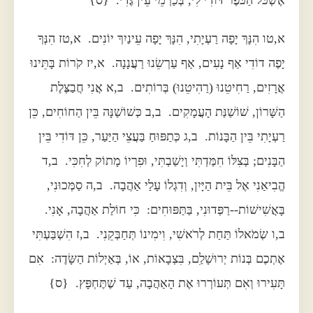
אֶשְׁכֹּל הַכֹּפֶר דּוֹדִי לִי, בְּכַרְמֵי עֵין גֶּדִי. {ס}
א,טו הִנָּךְ יָפָה רַעְיָתִי, הִנָּךְ יָפָה עֵינַיִךְ יוֹנִים. א,טז הִנְּךָ
יָפֶה דוֹדִי אַף נָעִים, אַף עַרְשֵׂנוּ רַעֲנָנָה. א,יז קֹרוֹת בָּתֵּינוּ
אֲרָזִים, רַחִיטֵנוּ (רַהִיטֵנוּ) בְּרוֹתִים. ב,א אֲנִי חֲבַצֶּלֶת
הַשָּׁרוֹן, שׁוֹשַׁנַּת הָעֲמָקִים. ב,ב כְּשׁוֹשַׁנָּה בֵּין הַחוֹחִים, כֵּן
רַעְיָתִי בֵּין הַבָּנוֹת. ב,ג כְּתַפּוּחַ בַּעֲצֵי הַיַּעַר, כֵּן דּוֹדִי בֵּין
הַבָּנִים; בְּצִלּוֹ חִמַּדְתִּי וְיָשַׁבְתִּי, וּפִרְיוֹ מָתוֹק לְחִכִּי. ב,ד
הֱבִיאַנִי אֶל בֵּית הַיָּיִן, וְדִגְלוֹ עָלַי אַהֲבָה. ב,ה סַמְּכוּנִי,
בָּאֲשִׁישׁוֹת--רַפְּדוּנִי, בַּתַּפּוּחִים: כִּי חוֹלַת אַהֲבָה, אָנִי.
ב,ו שְׂמֹאלוֹ תַּחַת לְרֹאשִׁי, וִימִינוֹ תְּחַבְּקֵנִי. ב,ז הִשְׁבַּעְתִּי
אֶתְכֶם בְּנוֹת יְרוּשָׁלִַם, בִּצְבָאוֹת, אוֹ, בְּאַיְלוֹת הַשָּׂדֶה: אִם
תָּעִירוּ וְאִם תְּעוֹרְרוּ אֶת הָאַהֲבָה, עַד שֶׁתֶּחְפָּץ. {ס}