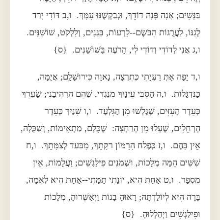
בַּנָּשִׁים; אָנָה פָּנָה דוֹדֵךְ, וּנְבַקְשֶׁנּוּ עִמָּךְ. ו,ב דּוֹדִי יָרַד
לְגַנּוֹ, לַעֲרֻגוֹת הַבֹּשֶׂם--לִרְעוֹת, בַּגַּנִּים, וְלִלְקֹט, שׁוֹשַׁנִּים.
ו,ג אֲנִי לְדוֹדִי וְדוֹדִי לִי, הָרֹעֶה בַּשּׁוֹשַׁנִּים. {ס}
ו,ד יָפָה אַתְּ רַעְיָתִי כְּתִרְצָה, נָאוָה כִּירוּשָׁלִָם; אֲיֻמָּה,
כַּנִּדְגָּלוֹת. ו,ה הָסֵבִּי עֵינַיִךְ מִנֶּגְדִּי, שֶׁהֵם הִרְהִיבֻנִי; שַׂעְרֵךְ
כְּעֵדֶר הָעִזִּים, שֶׁגָּלְשׁוּ מִן הַגִּלְעָד. ו,ו שִׁנַּיִךְ כְּעֵדֶר
הָרְחֵלִים, שֶׁעָלוּ מִן הָרַחְצָה: שֶׁכֻּלָּם, מַתְאִימוֹת, וְשַׁכֻּלָה,
אֵין בָּהֶם. ו,ז כְּפֶלַח הָרִמּוֹן רַקָּתֵךְ, מִבַּעַד לְצַמָּתֵךְ. ו,ח
שִׁשִּׁים הֵמָּה מְלָכוֹת, וּשְׁמֹנִים פִּילַגְשִׁים; וַעֲלָמוֹת, אֵין
מִסְפָּר. ו,ט אַחַת הִיא, יוֹנָתִי תַמָּתִי--אַחַת הִיא לְאִמָּהּ,
בָּרָה הִיא לְיוֹלַדְתָּהּ; רָאוּהָ בָנוֹת וַיְאַשְּׁרוּהָ, מְלָכוֹת
וּפִילַגְשִׁים וַיְהַלְלוּהָ. {ס}