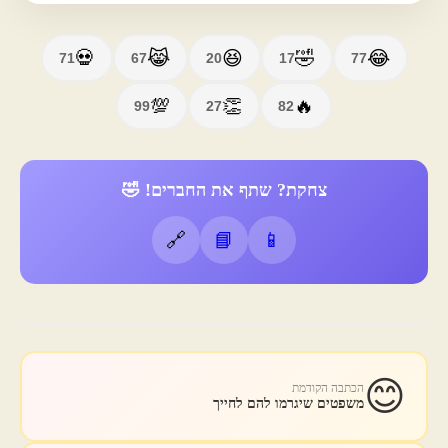
💀
🤣
😹
😆
😂
71
67
20
17
77
💯
👏
🔥
99
27
82
צחקת? שתף את החברים! 🤣
🔗
📘
📱
😊
הכתבה הקודמת
משפטים שיגרמו להם לחייך