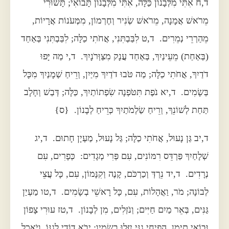
ד,ח אִתִּי מִלְּבָנוֹן כַּלָּה, אִתִּי מִלְּבָנוֹן תָּבוֹאִי; תָּשׁוּרִי
מֵרֹאשׁ אֲמָנָה, מֵרֹאשׁ שְׂנִיר וְחֶרְמוֹן, מִמְּעֹנוֹת אֲרָיוֹת,
מֵהַרְרֵי נְמֵרִים. ד,ט לִבַּבְתִּנִי, אֲחֹתִי כַלָּה; לִבַּבְתִּנִי בְּאַחַד
(בְּאַחַת) מֵעֵינַיִךְ, בְּאַחַד עֲנָק מִצַּוְּרֹנָיִךְ. ד,י מַה יָּפוּ
דֹדַיִךְ, אֲחֹתִי כַלָּה; מַה טֹּבוּ דֹדַיִךְ מִיַּיִן, וְרֵיחַ שְׁמָנַיִךְ מִכָּל
בְּשָׂמִים. ד,יא נֹפֶת תִּטֹּפְנָה שִׂפְתוֹתַיִךְ, כַּלָּה; דְּבַשׁ וְחָלָב
תַּחַת לְשׁוֹנֵךְ, וְרֵיחַ שַׂלְמֹתַיִךְ כְּרֵיחַ לְבָנוֹן. {ס}
ד,יב גַּן נָעוּל, אֲחֹתִי כַלָּה; גַּל נָעוּל, מַעְיָן חָתוּם. ד,יג
שְׁלָחַיִךְ פַּרְדֵּס רִמּוֹנִים, עִם פְּרִי מְגָדִים: כְּפָרִים, עִם
נְרָדִים. ד,יד נֵרְדְּ וְכַרְכֹּם, קָנֶה וְקִנָּמוֹן, עִם, כָּל עֲצֵי
לְבוֹנָה; מֹר, וַאֲהָלוֹת, עִם, כָּל רָאשֵׁי בְשָׂמִים. ד,טו מַעְיַן
גַּנִּים, בְּאֵר מַיִם חַיִּים; וְנֹזְלִים, מִן לְבָנוֹן. ד,טז עוּרִי צָפוֹן
וּבוֹאִי תֵימָן, הָפִיחִי גַנִּי יִזְּלוּ בְשָׂמָיו; יָבֹא דוֹדִי לְגַנּוֹ, וְיֹאכַל