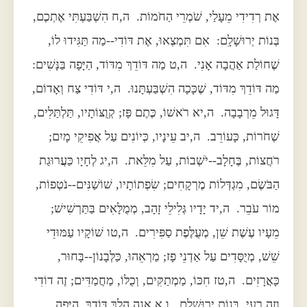
אֶת רְדִידִי מֵעָלַי, שֹׁמְרֵי הַחֹמוֹת. ה,ח הִשְׁבַּעְתִּי אֶתְכֶם,
בְּנוֹת יְרוּשָׁלִָם: אִם תִּמְצְאוּ, אֶת דּוֹדִי--מַה תַּגִּידוּ לוֹ,
שֶׁחוֹלַת אַהֲבָה אָנִי. ה,ט מַה דּוֹדֵךְ מִדּוֹד, הַיָּפָה בַּנָּשִׁים:
מַה דּוֹדֵךְ מִדּוֹד, שֶׁכָּכָה הִשְׁבַּעְתָּנוּ. ה,י דּוֹדִי צַח וְאָדוֹם,
דָּגוּל מֵרְבָבָה. ה,יא רֹאשׁוֹ, כֶּתֶם פָּז; קְוֻצּוֹתָיו, תַּלְתַּלִּים,
שְׁחֹרוֹת, כָּעוֹרֵב. ה,יב עֵינָיו, כְּיוֹנִים עַל אֲפִיקֵי מָיִם;
רֹחֲצוֹת, בֶּחָלָב--יֹשְׁבוֹת, עַל מִלֵּאת. ה,יג לְחָיָו כַּעֲרוּגַת
הַבֹּשֶׂם, מִגְדְּלוֹת מֶרְקָחִים; שִׂפְתוֹתָיו, שׁוֹשַׁנִּים--נֹטְפוֹת,
מוֹר עֹבֵר. ה,יד יָדָיו גְּלִילֵי זָהָב, מְמֻלָּאִים בַּתַּרְשִׁישׁ;
מֵעָיו עֶשֶׁת שֵׁן, מְעֻלֶּפֶת סַפִּירִים. ה,טו שׁוֹקָיו עַמּוּדֵי
שֵׁשׁ, מְיֻסָּדִים עַל אַדְנֵי פָז; מַרְאֵהוּ, כַּלְּבָנוֹן--בָּחוּר,
כָּאֲרָזִים. ה,טז חִכּוֹ, מַמְתַקִּים, וְכֻלּוֹ, מַחֲמַדִּים; זֶה דוֹדִי
וְזֶה רֵעִי, בְּנוֹת יְרוּשָׁלִָם. ו,א אָנָה הָלַךְ דּוֹדֵךְ, הַיָּפָה