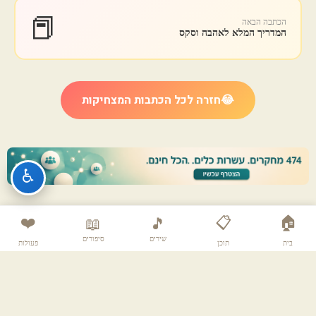
📕
הכתבה הבאה
המדריך המלא לאהבה וסקס
😂
חזרה לכל הכתבות המצחיקות
♿
❤️
📋
🏠
📖
🎵
שירים
סיפורים
בית
תוכן
פעולות