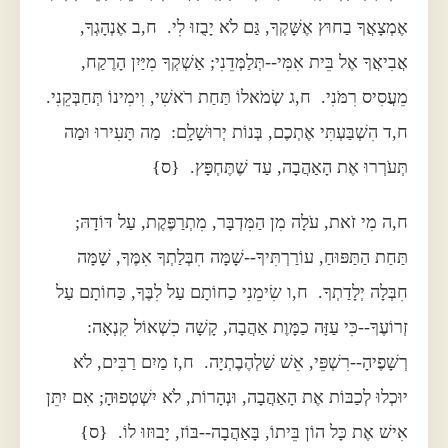
אֶמְצָאֲךָ בַחוּץ אֶשָּׁקְךָ, גַּם לֹא יָבֻזוּ לִי. ח,ב אֶנְהָגְךָ,
אֲבִיאֲךָ אֶל בֵּית אִמִּי--תְּלַמְּדֵנִי; אַשְׁקְךָ מִיַּיִן הָרֶקַח,
מֵעֲסִיס רִמֹּנִי. ח,ג שְׂמֹאלוֹ תַּחַת רֹאשִׁי, וִימִינוֹ תְּחַבְּקֵנִי.
ח,ד הִשְׁבַּעְתִּי אֶתְכֶם, בְּנוֹת יְרוּשָׁלִָם: מַה תָּעִירוּ וּמַה
תְּעֹרְרוּ אֶת הָאַהֲבָה, עַד שֶׁתֶּחְפָּץ. {ס}
ח,ה מִי זֹאת, עֹלָה מִן הַמִּדְבָּר, מִתְרַפֶּקֶת, עַל דּוֹדָהּ;
תַּחַת הַתַּפּוּחַ, עוֹרַרְתִּיךָ--שָׁמָּה חִבְּלַתְךָ אִמֶּךָ, שָׁמָּה
חִבְּלָה יְלָדַתְךָ. ח,ו שִׂימֵנִי כַחוֹתָם עַל לִבֶּךָ, כַּחוֹתָם עַל
זְרוֹעֶךָ--כִּי עַזָּה כַמָּוֶת אַהֲבָה, קָשָׁה כִשְׁאוֹל קִנְאָה:
רְשָׁפֶיהָ--רִשְׁפֵּי, אֵשׁ שַׁלְהֶבֶתְיָה. ח,ז מַיִם רַבִּים, לֹא
יוּכְלוּ לְכַבּוֹת אֶת הָאַהֲבָה, וּנְהָרוֹת, לֹא יִשְׁטְפוּהָ; אִם יִתֵּן
אִישׁ אֶת כָּל הוֹן בֵּיתוֹ, בָּאַהֲבָה--בּוֹז, יָבוּזוּ לוֹ. {ס}