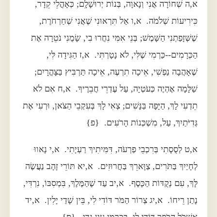
א,ה שְׁחוֹרָה אֲנִי וְנָאוָה, בְּנוֹת יְרוּשָׁלִָם; כְּאָהֳלֵי קֵדָר,
כִּירִיעוֹת שְׁלֹמֹה. א,ו אַל תִּרְאוּנִי שֶׁאֲנִי שְׁחַרְחֹרֶת,
שֶׁשְּׁזָפַתְנִי הַשָּׁמֶשׁ; בְּנֵי אִמִּי נִחֲרוּ בִי, שָׂמֻנִי נֹטֵרָה אֶת
הַכְּרָמִים--כַּרְמִי שֶׁלִּי, לֹא נָטָרְתִּי. א,ז הַגִּידָה לִּי,
שֶׁאָהֲבָה נַפְשִׁי, אֵיכָה תִרְעֶה, אֵיכָה תַּרְבִּיץ בַּצָּהֳרָיִם;
שַׁלָּמָה אֶהְיֶה כְּעֹטְיָה, עַל עֶדְרֵי חֲבֵרֶיךָ. א,ח אִם לֹא
תֵדְעִי לָךְ, הַיָּפָה בַּנָּשִׁים; צְאִי לָךְ בְּעִקְבֵי הַצֹּאן, וּרְעִי אֶת
גְּדִיֹּתַיִךְ, עַל, מִשְׁכְּנוֹת הָרֹעִים. {פ}
א,ט לְסֻסָתִי בְּרִכְבֵי פַרְעֹה, דִּמִּיתִיךְ רַעְיָתִי. א,י נָאווּ
לְחָיַיִךְ בַּתֹּרִים, צַוָּארֵךְ בַּחֲרוּזִים. א,יא תּוֹרֵי זָהָב נַעֲשֶׂה
לָּךְ, עִם נְקֻדּוֹת הַכָּסֶף. א,יב עַד שֶׁהַמֶּלֶךְ, בִּמְסִבּוֹ, נִרְדִּי,
נָתַן רֵיחוֹ. א,יג צְרוֹר הַמֹּר דּוֹדִי לִי, בֵּין שָׁדַי יָלִין. א,יד