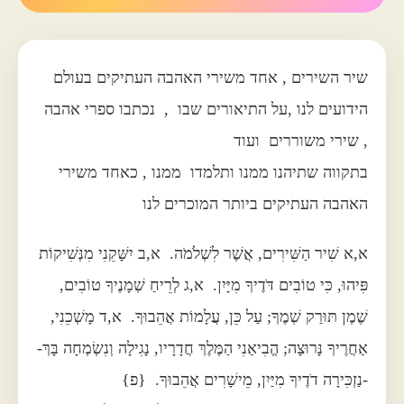
שיר השירים , אחד משירי האהבה העתיקים בעולם
הידועים לנו ,על התיאורים שבו , נכתבו ספרי אהבה
, שירי משוררים ועוד
בתקווה שתיהנו ממנו ותלמדו ממנו , כאחד משירי
האהבה העתיקים ביותר המוכרים לנו
א,א שִׁיר הַשִּׁירִים, אֲשֶׁר לִשְׁלֹמֹה. א,ב יִשָּׁקֵנִי מִנְּשִׁיקוֹת
פִּיהוּ, כִּי טוֹבִים דֹּדֶיךָ מִיָּיִן. א,ג לְרֵיחַ שְׁמָנֶיךָ טוֹבִים,
שֶׁמֶן תּוּרַק שְׁמֶךָ; עַל כֵּן, עֲלָמוֹת אֲהֵבוּךָ. א,ד מָשְׁכֵנִי,
אַחֲרֶיךָ נָּרוּצָה; הֱבִיאַנִי הַמֶּלֶךְ חֲדָרָיו, נָגִילָה וְנִשְׂמְחָה בָּךְ-
-נַזְכִּירָה דֹדֶיךָ מִיַּיִן, מֵישָׁרִים אֲהֵבוּךָ. {פ}