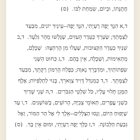
חֲתֻנָּתוֹ, וּבְיוֹם, שִׂמְחַת לִבּוֹ. {ס}
ד,א הִנָּךְ יָפָה רַעְיָתִי, הִנָּךְ יָפָה--עֵינַיִךְ יוֹנִים, מִבַּעַד
לְצַמָּתֵךְ; שַׂעְרֵךְ כְּעֵדֶר הָעִזִּים, שֶׁגָּלְשׁוּ מֵהַר גִּלְעָד. ד,ב
שִׁנַּיִךְ כְּעֵדֶר הַקְּצוּבוֹת, שֶׁעָלוּ מִן הָרַחְצָה: שֶׁכֻּלָּם,
מַתְאִימוֹת, וְשַׁכֻּלָה, אֵין בָּהֶם. ד,ג כְּחוּט הַשָּׁנִי
שִׂפְתוֹתַיִךְ, וּמִדְבָּרֵךְ נָאוֶה; כְּפֶלַח הָרִמּוֹן רַקָּתֵךְ, מִבַּעַד
לְצַמָּתֵךְ. ד,ד כְּמִגְדַּל דָּוִיד צַוָּארֵךְ, בָּנוּי לְתַלְפִּיּוֹת; אֶלֶף
הַמָּגֵן תָּלוּי עָלָיו, כֹּל שִׁלְטֵי הַגִּבֹּרִים. ד,ה שְׁנֵי שָׁדַיִךְ
כִּשְׁנֵי עֳפָרִים, תְּאוֹמֵי צְבִיָּה, הָרוֹעִים, בַּשּׁוֹשַׁנִּים. ד,ו עַד
שֶׁיָּפוּחַ הַיּוֹם, וְנָסוּ הַצְּלָלִים--אֵלֶךְ לִי אֶל הַר הַמּוֹר, וְאֶל
גִּבְעַת הַלְּבוֹנָה. ד,ז כֻּלָּךְ יָפָה רַעְיָתִי, וּמוּם אֵין בָּךְ. {ס}