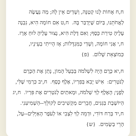
ח,ח אָחוֹת לָנוּ קְטַנָּה, וְשָׁדַיִם אֵין לָהּ; מַה נַּעֲשֶׂה
לַאֲחֹתֵנוּ, בַּיּוֹם שֶׁיְּדֻבַּר בָּהּ. ח,ט אִם חוֹמָה הִיא, נִבְנֶה
עָלֶיהָ טִירַת כָּסֶף; וְאִם דֶּלֶת הִיא, נָצוּר עָלֶיהָ לוּחַ אָרֶז.
ח,י אֲנִי חוֹמָה, וְשָׁדַי כַּמִּגְדָּלוֹת; אָז הָיִיתִי בְעֵינָיו,
כְּמוֹצְאֵת שָׁלוֹם. {פ}
ח,יא כֶּרֶם הָיָה לִשְׁלֹמֹה בְּבַעַל הָמוֹן, נָתַן אֶת הַכֶּרֶם
לַנֹּטְרִים: אִישׁ יָבִא בְּפִרְיוֹ, אֶלֶף כָּסֶף. ח,יב כַּרְמִי שֶׁלִּי,
לְפָנָי; הָאֶלֶף לְךָ שְׁלֹמֹה, וּמָאתַיִם לְנֹטְרִים אֶת פִּרְיוֹ. ח,יג
הַיּוֹשֶׁבֶת בַּגַּנִּים, חֲבֵרִים מַקְשִׁיבִים לְקוֹלֵךְ--הַשְׁמִיעִנִי.
ח,יד בְּרַח דּוֹדִי, וּדְמֵה לְךָ לִצְבִי אוֹ לְעֹפֶר הָאַיָּלִים--עַל,
הָרֵי בְשָׂמִים. {ש}