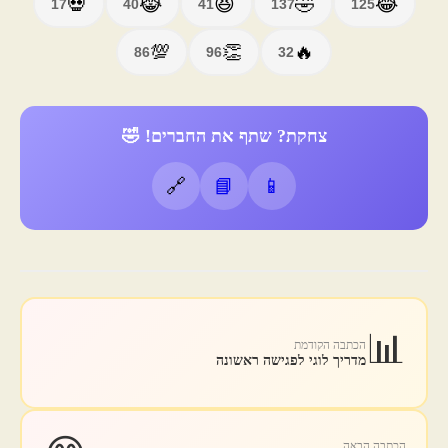
💀
🤣
😹
😆
😂
17
40
41
137
125
💯
👏
🔥
86
96
32
צחקת? שתף את החברים! 🤣
🔗
📘
📱
📊
הכתבה הקודמת
מדריך לוגי לפגישה ראשונה
הכתבה הבאה