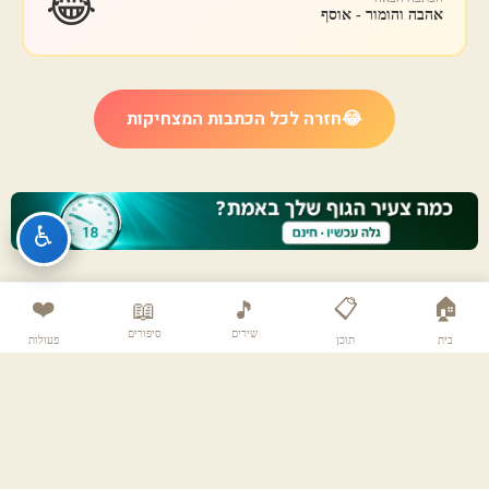
😂
אהבה והומור - אוסף
😂
חזרה לכל הכתבות המצחיקות
♿
❤️
📋
🏠
📖
🎵
שירים
סיפורים
בית
תוכן
פעולות