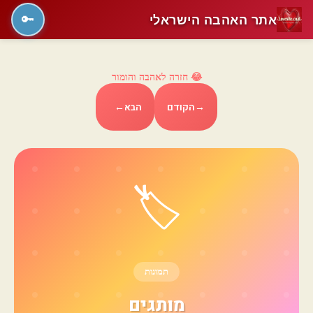
אתר האהבה הישראלי
🔑
😂 חזרה לאהבה והומור
→
הקודם
הבא
←
🏷️
תמונות
מותגים