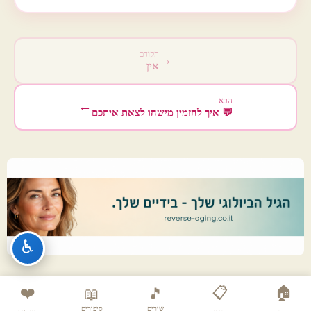
הקודם
→
אין
הבא
←
💬 איך להזמין מישהו לצאת איתכם
♿
❤️
📋
🏠
📖
🎵
שירים
סיפורים