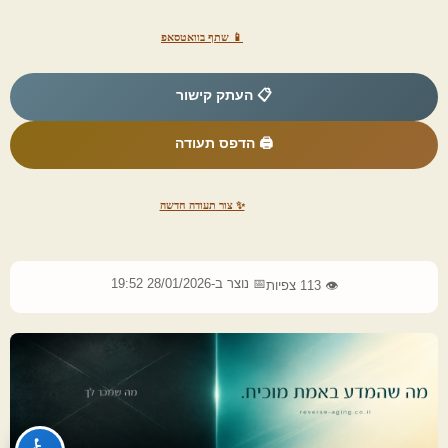
📱 שתף בוואטסאפ
📋 העתק קישור
🖨️ הדפס תעודה
✨ צור תעודה חדשה
📅 נוצר ב-28/01/2026 19:52
👁️ 113 צפיות