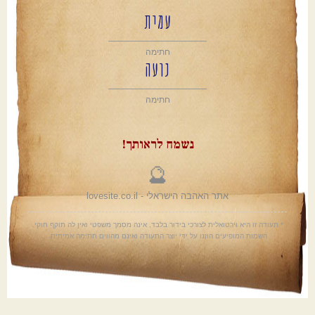
עמית
חתימה
נועה
חתימה
נשמח לראותך!
🔮
אתר האהבה הישראלי - lovesite.co.il
* תעודה זו היא וירטואלית לצורכי בידור בלבד, אינה מסמך משפטי ואין לה תוקף חוקי.
השמות המופיעים הוזנו על ידי יוצר התעודה ואינם מהווים חתימה אמיתית.